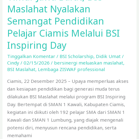
Melalui
Maslahat Nyalakan
BSI
Inspiring
Semangat Pendidikan
Day
Pelajar Ciamis Melalui BSI
Inspiring Day
Tinggalkan Komentar
/
BSI Scholarship
,
Didik Umat
/
Cindy
/
02/15/2026
/
bersinergi meluaskan maslahat
,
BSI Maslahat
,
Lembaga ZISWAF professional
Ciamis, 22 Desember 2025 – Upaya memperluas akses
dan kesiapan pendidikan bagi generasi muda terus
dilakukan BSI Maslahat melalui program BSI Inspiring
Day. Bertempat di SMAN 1 Kawali, Kabupaten Ciamis,
kegiatan ini diikuti oleh 192 pelajar SMA dari SMAN 1
Kawali dan SMAN 1 Lumbung, yang diajak mengenali
potensi diri, menyusun rencana pendidikan, serta
memahami