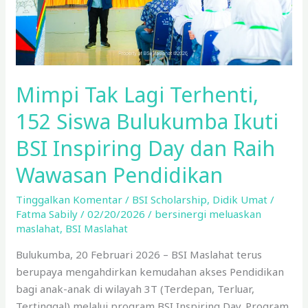
Ikuti
BSI
Inspiring
Day
dan
Mimpi Tak Lagi Terhenti,
Raih
Wawasan
152 Siswa Bulukumba Ikuti
Pendidikan
BSI Inspiring Day dan Raih
Wawasan Pendidikan
Tinggalkan Komentar
/
BSI Scholarship
,
Didik Umat
/
Fatma Sabily
/
02/20/2026
/
bersinergi meluaskan
maslahat
,
BSI Maslahat
Bulukumba, 20 Februari 2026 – BSI Maslahat terus
berupaya mengahdirkan kemudahan akses Pendidikan
bagi anak-anak di wilayah 3T (Terdepan, Terluar,
Tertinggal) melalui program BSI Inspiring Day. Program