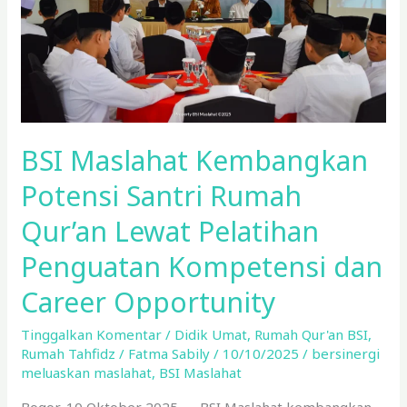
Rumah
Qur’an
Lewat
Pelatihan
Penguatan
Kompetensi
dan
BSI Maslahat Kembangkan
Career
Opportunity
Potensi Santri Rumah
Qur’an Lewat Pelatihan
Penguatan Kompetensi dan
Career Opportunity
Tinggalkan Komentar
/
Didik Umat
,
Rumah Qur'an BSI
,
Rumah Tahfidz
/
Fatma Sabily
/
10/10/2025
/
bersinergi
meluaskan maslahat
,
BSI Maslahat