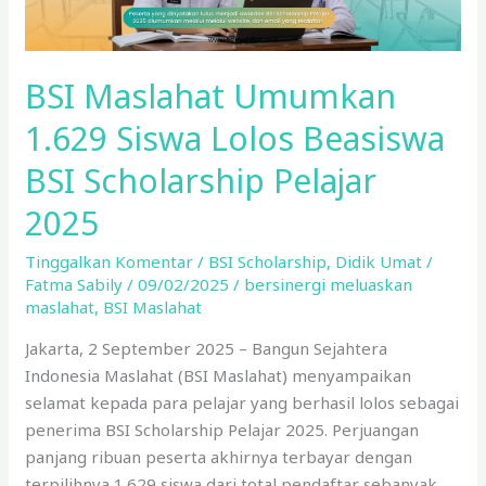
BSI
Scholarship
Pelajar
BSI Maslahat Umumkan
2025
1.629 Siswa Lolos Beasiswa
BSI Scholarship Pelajar
2025
Tinggalkan Komentar
/
BSI Scholarship
,
Didik Umat
/
Fatma Sabily
/
09/02/2025
/
bersinergi meluaskan
maslahat
,
BSI Maslahat
Jakarta, 2 September 2025 – Bangun Sejahtera
Indonesia Maslahat (BSI Maslahat) menyampaikan
selamat kepada para pelajar yang berhasil lolos sebagai
penerima BSI Scholarship Pelajar 2025. Perjuangan
panjang ribuan peserta akhirnya terbayar dengan
terpilihnya 1.629 siswa dari total pendaftar sebanyak