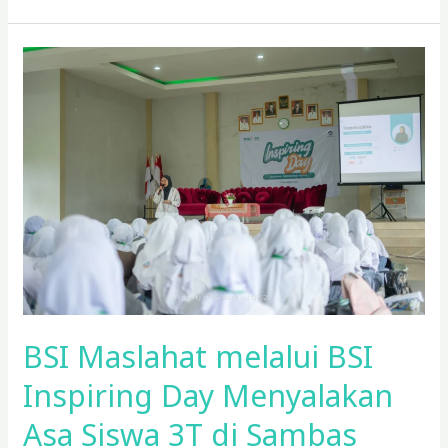
BSI
Maslahat
melalui
BSI
Inspiring
Day
Menyalakan
Asa
Siswa
3T
di
Sambas
BSI Maslahat melalui BSI
Inspiring Day Menyalakan
Asa Siswa 3T di Sambas