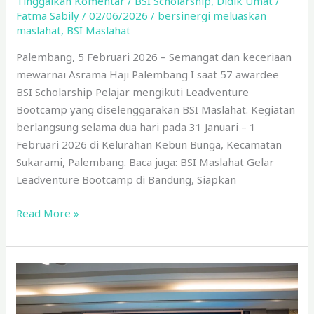
Tinggalkan Komentar
/
BSI Scholarship
,
Didik Umat
/
Fatma Sabily
/
02/06/2026
/
bersinergi meluaskan
maslahat
,
BSI Maslahat
Palembang, 5 Februari 2026 – Semangat dan keceriaan
mewarnai Asrama Haji Palembang I saat 57 awardee
BSI Scholarship Pelajar mengikuti Leadventure
Bootcamp yang diselenggarakan BSI Maslahat. Kegiatan
berlangsung selama dua hari pada 31 Januari – 1
Februari 2026 di Kelurahan Kebun Bunga, Kecamatan
Sukarami, Palembang. Baca juga: BSI Maslahat Gelar
Leadventure Bootcamp di Bandung, Siapkan
Read More »
BSI
Maslahat
Wujudkan