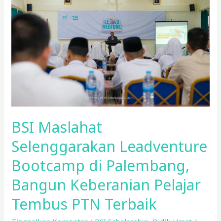
Selenggarakan
Leadventure
Bootcamp
di
Palembang,
Bangun
Keberanian
Pelajar
Tembus
PTN
BSI Maslahat
Terbaik
Selenggarakan Leadventure
Bootcamp di Palembang,
Bangun Keberanian Pelajar
Tembus PTN Terbaik