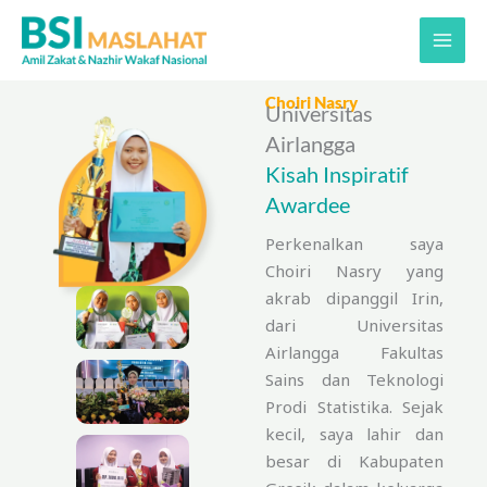
Lewati
ke
konten
Choiri Nasry
Universitas
Airlangga
Kisah Inspiratif
Awardee
Perkenalkan saya
Choiri Nasry yang
akrab dipanggil Irin,
dari Universitas
Airlangga Fakultas
Sains dan Teknologi
Prodi Statistika. Sejak
kecil, saya lahir dan
besar di Kabupaten