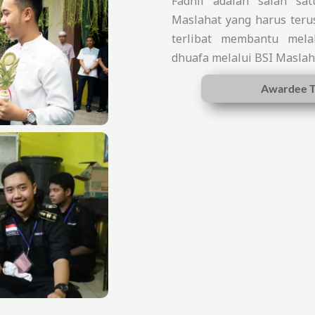
Fadhil adalah salah sa
Maslahat yang harus terus
terlibat membantu mela
dhuafa melalui BSI Maslah
Awardee T