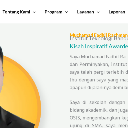
Tentang Kami
Program
Layanan
Laporan
Muchamad Fadhil Rachman
Institut Teknologi Ban
Kisah Inspiratif Award
Saya Muchamad Fadhil Rac
dan Perminyakan, Institut
saya telah pergi terlebih
Ibu dengan saya yang masi
apapun dijalaninya demi b
Saya di sekolah dengan 
bidang akademik, dan juga 
OSIS, mengembangkan kegi
ujung di SMA, saya mend