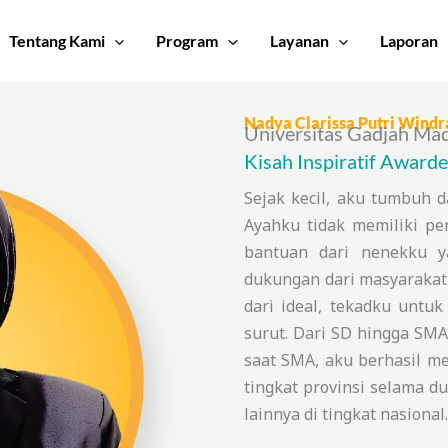
Tentang Kami
Program
Layanan
Laporan
Nadya Clarissa Putri Windr
Universitas Gadjah Ma
Kisah Inspiratif Award
Sejak kecil, aku tumbuh 
Ayahku tidak memiliki p
bantuan dari nenekku y
dukungan dari masyarakat 
dari ideal, tekadku untuk
surut. Dari SD hingga SMA
saat SMA, aku berhasil me
tingkat provinsi selama d
lainnya di tingkat nasional.