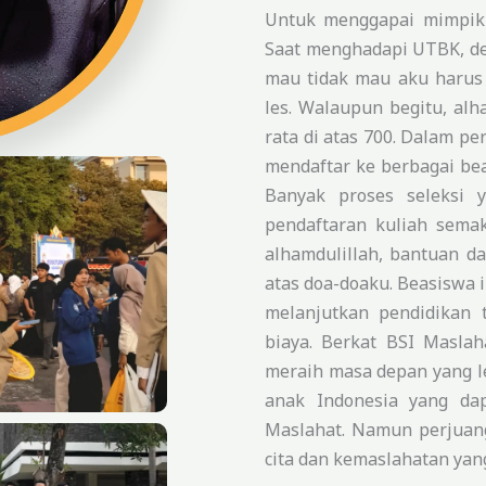
Untuk menggapai mimpiku
Saat menghadapi UTBK, de
mau tidak mau aku harus 
les. Walaupun begitu, alh
rata di atas 700. Dalam pe
mendaftar ke berbagai bea
Banyak proses seleksi 
pendaftaran kuliah sema
alhamdulillah, bantuan d
atas doa-doaku. Beasiswa
melanjutkan pendidikan 
biaya. Berkat BSI Masla
meraih masa depan yang l
anak Indonesia yang da
Maslahat. Namun perjuan
cita dan kemaslahatan yan