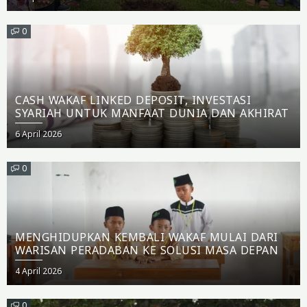
on
0
CASH WAKAF LINKED DEPOSIT, INVESTASI
SYARIAH UNTUK MANFAAT DUNIA DAN AKHIRAT
Posted
6 April 2026
on
0
MENGHIDUPKAN KEMBALI WAKAF MULAI DARI
WARISAN PERADABAN KE SOLUSI MASA DEPAN
Posted
4 April 2026
on
0