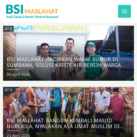
Lewati
ke
konten
0
BSI MASLAHAT HADIRKAN WAKAF SUMUR DI
SUMBAWA, SOLUSI KRISIS AIR BERSIH WARGA
DESA MAMAN
Posted
30 April 2026
on
0
BSI MASLAHAT BANGUN KEMBALI MASJID
NURLAILA, NYALAKAN ASA UMAT MUSLIM DI
MANGGARAI BARAT
Posted
24 April 2026