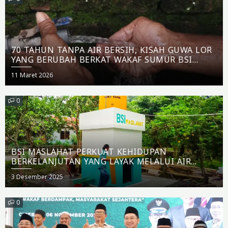
70 TAHUN TANPA AIR BERSIH, KISAH GUWA LOR
YANG BERUBAH BERKAT WAKAF SUMUR BSI
MASLAHAT
Posted
11 Maret 2026
on
0
BSI MASLAHAT PERKUAT KEHIDUPAN
BERKELANJUTAN YANG LAYAK MELALUI AIR
BERSIH
Posted
3 Desember 2025
on
0