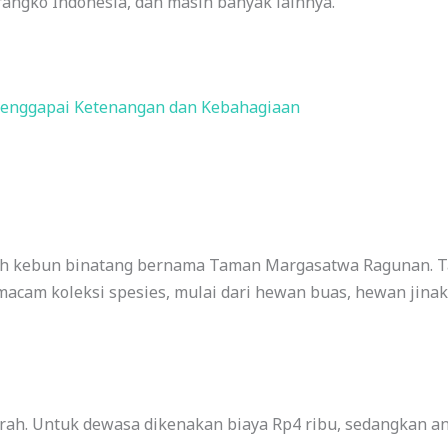
angko Indonesia, dan masih banyak lainnya.
 Menggapai Ketenangan dan Kebahagiaan
lah kebun binatang bernama Taman Margasatwa Ragunan. Ta
acam koleksi spesies, mulai dari hewan buas, hewan jinak
rah. Untuk dewasa dikenakan biaya Rp4 ribu, sedangkan a