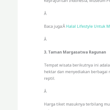
Keprajuritan Indonesia, Museum Pr
Â
Baca juga:Â
Halal Lifestyle Untuk
Â
3. Taman Margasatwa Ragunan
Tempat wisata berikutnya ini ada
hektar dan menyediakan berbagai m
reptil.
Â
Harga tiket masuknya terbilang mu