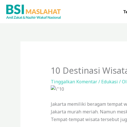
Lewati
ke
T
konten
10 Destinasi Wisa
Tinggalkan Komentar
/
Edukasi
/ O
Jakarta memiliki beragam tempat wi
Jakarta murah meriah. Namun mesk
Tempat-tempat wisata tersebut jug