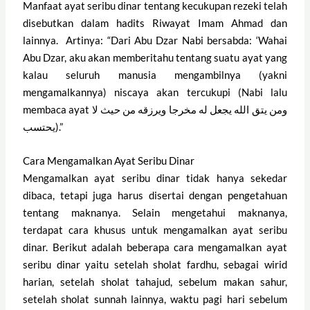
Manfaat ayat seribu dinar tentang kecukupan rezeki telah
disebutkan dalam hadits Riwayat Imam Ahmad dan
lainnya. Artinya: “Dari Abu Dzar Nabi bersabda: ‘Wahai
Abu Dzar, aku akan memberitahu tentang suatu ayat yang
kalau seluruh manusia mengambilnya (yakni
mengamalkannya) niscaya akan tercukupi (Nabi lalu
membaca ayat ومن يتق الله يجعل له مخرجا ويرزقه من حيث لا
يحتسب).”
Cara Mengamalkan Ayat Seribu Dinar
Mengamalkan ayat seribu dinar tidak hanya sekedar
dibaca, tetapi juga harus disertai dengan pengetahuan
tentang maknanya. Selain mengetahui maknanya,
terdapat cara khusus untuk mengamalkan ayat seribu
dinar. Berikut adalah beberapa cara mengamalkan ayat
seribu dinar yaitu setelah sholat fardhu, sebagai wirid
harian, setelah sholat tahajud, sebelum makan sahur,
setelah sholat sunnah lainnya, waktu pagi hari sebelum