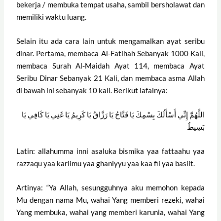
bekerja / membuka tempat usaha, sambil bersholawat dan
memiliki waktu luang.
Selain itu ada cara lain untuk mengamalkan ayat seribu
dinar. Pertama, membaca Al-Fatihah Sebanyak 1000 Kali,
membaca Surah Al-Maidah Ayat 114, membaca Ayat
Seribu Dinar Sebanyak 21 Kali, dan membaca asma Allah
di bawah ini sebanyak 10 kali. Berikut lafalnya:
اللَّهُمَّ إِنِّي أَسْأَلُكَ بِسْمِكَ يَا فَتَّاحُ يَا رَزَّاقُ يَا كَرِيمُ يَا غَنِي يَا كَافِي يَا
بَسِيطُ
Latin: allahumma inni asaluka bismika yaa fattaahu yaa
razzaqu yaa kariimu yaa ghaniyyu yaa kaa fii yaa basiit.
Artinya: “Ya Allah, sesungguhnya aku memohon kepada
Mu dengan nama Mu, wahai Yang memberi rezeki, wahai
Yang membuka, wahai yang memberi karunia, wahai Yang