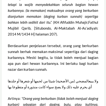
tetapi ia wajib menyedekahkan seluruh bagian hewan
kurbannya. (Ia memakan) maksudnya orang yang berkurban
dianjurkan memakan (daging kurban sunnah) sepertiga
bahkan lebih sedikit dari itu
.” (KH Afifuddin Muhajir,Fathul
Mujibil Qarib, [Situbondo, Al-Maktabah Al-As’adiyah:
2014 M/1434 H] halaman 207).
Berdasarkan penjelasan tersebut, orang yang berkurban
sunnah berhak memakan maksimal sepertiga dari daging
kurbannya. Meski begitu, ia tidak boleh menjual bagian
apa pun dari hewan kurbannya. Ini berlaku bagi kurban
nazar dan kurban sunnah.
ولا يبيعالمضحي (من الأضحية) شيئا من لحمها أو شعرها أو جلدها
أي يحرم عليه ذلك ولا يصح سواء كانت منذورة أو متطوعا بها
Artinya:
“Orang yang berkurban (tidak boleh menjual daging
kurban) sebagian dari daging, bulu, atau kulitnya.