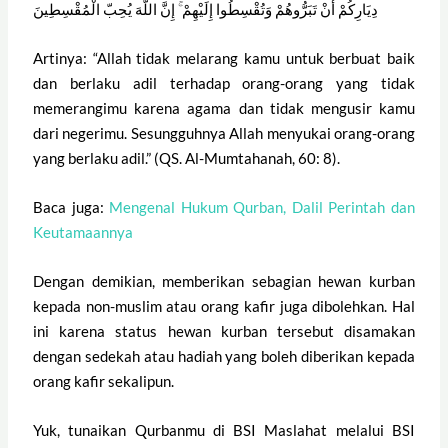
دِيَارِكُمْ أَنْ تَبَرُّوهُمْ وَتُقْسِطُوا إِلَيْهِمْ ۚ إِنَّ اللَّهَ يُحِبّ الْمُقْسِطِينَ
Artinya: “Allah tidak melarang kamu untuk berbuat baik
dan berlaku adil terhadap orang-orang yang tidak
memerangimu karena agama dan tidak mengusir kamu
dari negerimu. Sesungguhnya Allah menyukai orang-orang
yang berlaku adil.” (QS. Al-Mumtahanah, 60: 8).
Baca juga:
Mengenal Hukum Qurban, Dalil Perintah dan
Keutamaannya
Dengan demikian, memberikan sebagian hewan kurban
kepada non-muslim atau orang kafir juga dibolehkan. Hal
ini karena status hewan kurban tersebut disamakan
dengan sedekah atau hadiah yang boleh diberikan kepada
orang kafir sekalipun.
Yuk, tunaikan Qurbanmu di BSI Maslahat melalui BSI