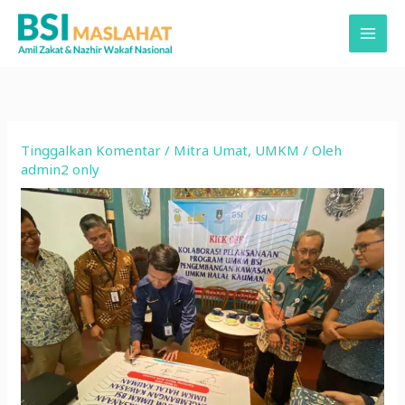
Lewati
ke
konten
Tinggalkan Komentar
/
Mitra Umat
,
UMKM
/ Oleh
admin2 only