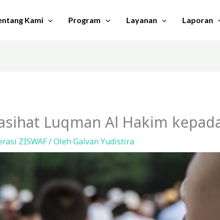
entang Kami
Program
Layanan
Laporan
Nasihat Luqman Al Hakim kepad
erasi ZISWAF
/ Oleh
Galvan Yudistira