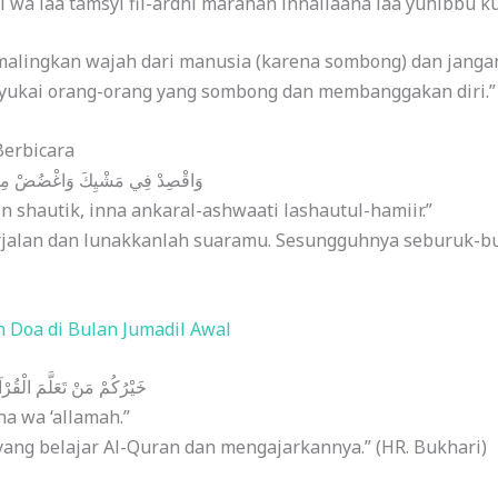
i wa laa tamsyi fil-ardhi marahan innallaaha laa yuhibbu ku
malingkan wajah dari manusia (karena sombong) dan jangan
yukai orang-orang yang sombong dan membanggakan diri.” 
Berbicara
وَاقْصِدْ فِي مَشْيِكَ وَاغْضُضْ مِن صَ
 shautik, inna ankaral-ashwaati lashautul-hamiir.”
rjalan dan lunakkanlah suaramu. Sesungguhnya seburuk-bur
 Doa di Bulan Jumadil Awal
a: خَيْرُكُمْ مَنْ تَعَلَّمَ الْقُرْآنَ وَعَلَّمَهُ
a wa ‘allamah.”
yang belajar Al-Quran dan mengajarkannya.” (HR. Bukhari)