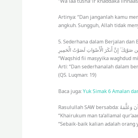
“Wa laa tusha”ir khaddaka linnaas
Artinya: “Dan janganlah kamu me
angkuh. Sungguh, Allah tidak men
5. Sederhana dalam Berjalan dan 
وْتِكَ ۚ إِنَّ أَنكَرَ الْأَصْوَاتِ لَصَوْتُ الْحَمِيرِ
“Waqshid fii masyyika waghdud min
Arti: “Dan sederhanalah dalam be
(QS. Luqman: 19)
Baca juga:
Yuk Simak 6 Amalan dan
Rasulullah SAW bersabd
“Khairukum man ta’allamal qur’aan
“Sebaik-baik kalian adalah orang 