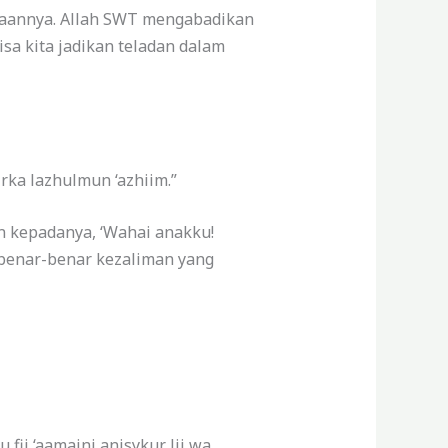
naannya. Allah SWT mengabadikan
sa kita jadikan teladan dalam
rka lazhulmun ‘azhiim.”
an kepadanya, ‘Wahai anakku!
benar-benar kezaliman yang
ii ‘aamaini anisykur lii wa