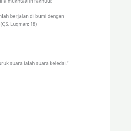
lla mukhtaalin fakhuur.”
lah berjalan di bumi dengan
(QS. Luqman: 18)
uk suara ialah suara keledai.”