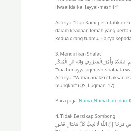
liwaalidaika ilayyal-mashiir.”
Artinya: “Dan Kami perintahkan k
dalam keadaan lemah yang bertam
kedua orang tuamu. Hanya kepada
3. Mendirikan Shalat
َقِمِ الصَّلَاةَ وَأْمُرْ بِالْمَعْرُوفِ وَانْهَ عَنِ الْمُنكَرِ
“Yaa bunayya aqimish-shalaata wa’
Artinya: “Wahai anakku! Laksanak
mungkar.” (QS. Luqman: 17)
Baca juga:
Nama-Nama Lain dari K
4. Tidak Bersikap Sombong
ِ مَرَحًا ۖ إِنَّ اللَّهَ لَا يُحِبُّ كُلَّ مُخْتَالٍ فَخُورٍ