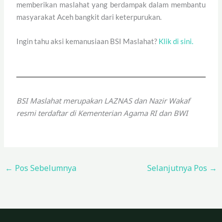
memberikan maslahat yang berdampak dalam membantu
masyarakat Aceh bangkit dari keterpurukan.
Ingin tahu aksi kemanusiaan BSI Maslahat?
Klik di sini.
BSI Maslahat merupakan LAZNAS dan Nazir Wakaf
resmi terdaftar di Kementerian Agama RI dan BWI
←
Pos Sebelumnya
Selanjutnya Pos
→