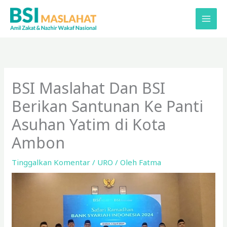
Lewati
ke
konten
BSI Maslahat Dan BSI
Berikan Santunan Ke Panti
Asuhan Yatim di Kota
Ambon
Tinggalkan Komentar
/
URO
/ Oleh
Fatma