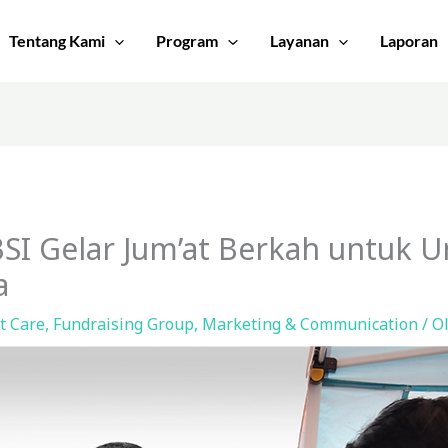
Tentang Kami
Program
Layanan
Laporan
SI Gelar Jum’at Berkah untuk U
a
t Care
,
Fundraising Group
,
Marketing & Communication
/ O