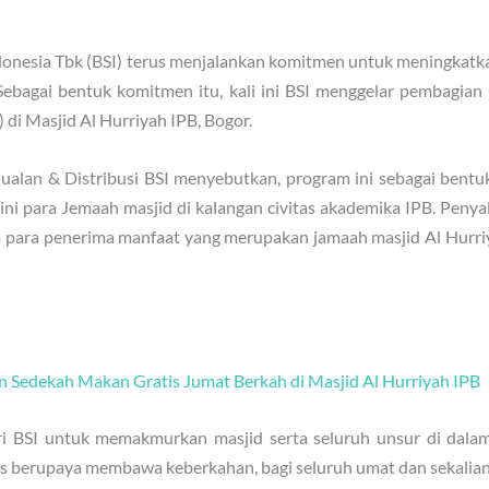
donesia Tbk (BSI) terus menjalankan komitmen untuk meningkat
 Sebagai bentuk komitmen itu, kali ini BSI menggelar pembagi
di Masjid Al Hurriyah IPB, Bogor.
jualan & Distribusi BSI menyebutkan, program ini sebagai bent
ni para Jemaah masjid di kalangan civitas akademika IPB. Peny
para penerima manfaat yang merupakan jamaah masjid Al Hurriy
n Sedekah Makan Gratis Jumat Berkah di Masjid Al Hurriyah IPB
ri BSI untuk memakmurkan masjid serta seluruh unsur di dala
erus berupaya membawa keberkahan, bagi seluruh umat dan sekalian