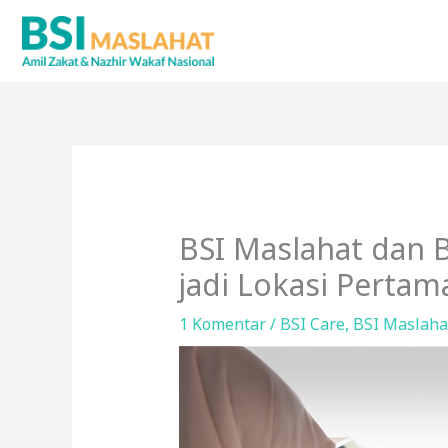
Lewati
ke
konten
BSI Maslahat dan B
jadi Lokasi Pertam
1 Komentar
/
BSI Care
,
BSI Maslaha