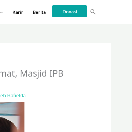
Donasi
Karir
Berita
mat, Masjid IPB
leh
Hafielda