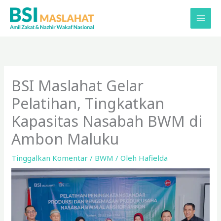
Lewati
ke
konten
BSI Maslahat Gelar
Pelatihan, Tingkatkan
Kapasitas Nasabah BWM di
Ambon Maluku
Tinggalkan Komentar
/
BWM
/ Oleh
Hafielda