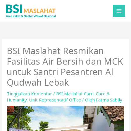
Lewati
ke
konten
BSI Maslahat Resmikan
Fasilitas Air Bersih dan MCK
untuk Santri Pesantren Al
Qudwah Lebak
Tinggalkan Komentar
/
BSI Maslahat Care
,
Care &
Humanity
,
Unit Representatif Office
/ Oleh
Fatma Sabily