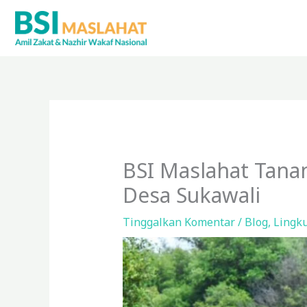
Lewati
ke
konten
BSI Maslahat Tana
Desa Sukawali
Tinggalkan Komentar
/
Blog
,
Lingk