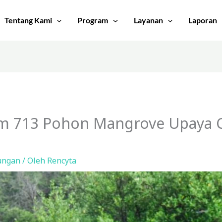
Tentang Kami
Program
Layanan
Laporan
m 713 Pohon Mangrove Upaya C
ungan
/ Oleh
Rencyta