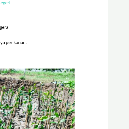
egeri
gera:
aya perikanan.