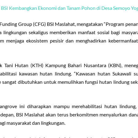
, BSI Kembangkan Ekonomi dan Tanam Pohon di Desa Semoyo Yo
 Funding Group (CFG) BSI Maslahat, mengatakan “Program pena
lingkungan sekaligus memberikan manfaat sosial bagi masyarak
am menjaga ekosistem pesisir dan menghadirkan kebermanfaat
Tani Hutan (KTH) Kampung Bahari Nusantara (KBN), menega
bilitasi kawasan hutan lindung. “Kawasan hutan Sukawali s
angat dibutuhkan untuk memulihkan fungsi hutan lindung sekali
rove ini diharapkan mampu merehabilitasi hutan lindung,
Ke depan, BSI Maslahat akan terus berkomitmen menyalurkan dan
gi masyarakat dan lingkungan.