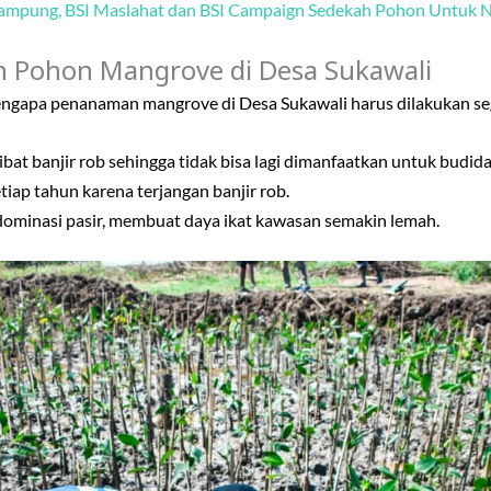
ampung, BSI Maslahat dan BSI Campaign Sedekah Pohon Untuk N
 Pohon Mangrove di Desa Sukawali
mengapa penanaman mangrove di Desa Sukawali harus dilakukan se
bat banjir rob sehingga tidak bisa lagi dimanfaatkan untuk budid
tiap tahun karena terjangan banjir rob.
dominasi pasir, membuat daya ikat kawasan semakin lemah.