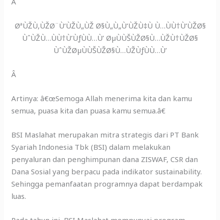
Â
ØªÙŽÙ‚ÙŽØ¨Ù‘ÙŽÙ„ÙŽ Ø§Ù„Ù„Ù‘ÙŽÙ‡Ù Ù…ÙÙ†Ù‘ÙŽØ§
ÙˆÙŽÙ…ÙÙ†Ù’ÙƒÙÙ…Ù’ ØµÙÙŠÙŽØ§Ù…ÙŽÙ†ÙŽØ§
ÙˆÙŽØµÙÙŠÙŽØ§Ù…ÙŽÙƒÙÙ…Ù’
Â
Artinya: â€œSemoga Allah menerima kita dan kamu
semua, puasa kita dan puasa kamu semua.â€
BSI Maslahat merupakan mitra strategis dari PT Bank
Syariah Indonesia Tbk (BSI) dalam melakukan
penyaluran dan penghimpunan dana ZISWAF, CSR dan
Dana Sosial yang berpacu pada indikator sustainability.
Sehingga pemanfaatan programnya dapat berdampak
luas.