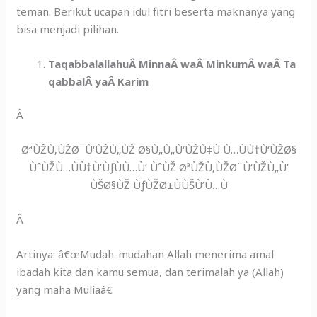
teman. Berikut ucapan idul fitri beserta maknanya yang
bisa menjadi pilihan.
TaqabbalallahuÂ
MinnaÂ waÂ MinkumÂ waÂ Ta
qabbalÂ yaÂ Karim
Â
ØªÙŽÙ‚ÙŽØ¨Ù‘ÙŽÙ„ÙŽ Ø§Ù„Ù„Ù‘ÙŽÙ‡Ù Ù…ÙÙ†Ù‘ÙŽØ§
ÙˆÙŽÙ…ÙÙ†Ù’ÙƒÙÙ…Ù’ ÙˆÙŽ ØªÙŽÙ‚ÙŽØ¨Ù‘ÙŽÙ„Ù’
ÙŠØ§ÙŽ ÙƒÙŽØ±ÙÙŠÙ’Ù…Ù
Â
Artinya: â€œMudah-mudahan Allah menerima amal
ibadah kita dan kamu semua, dan terimalah ya (Allah)
yang maha Muliaâ€