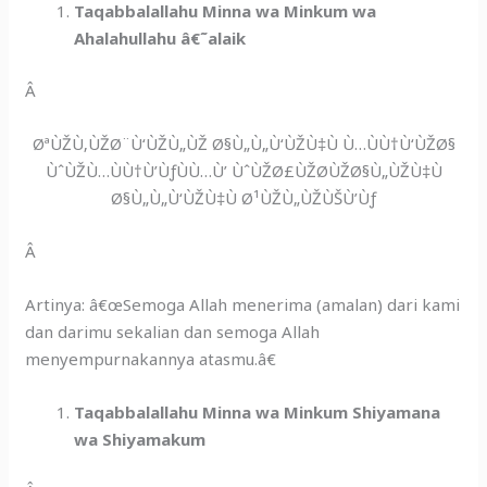
Taqabbalallahu Minna wa Minkum wa
Ahalahullahu â€˜alaik
Â
ØªÙŽÙ‚ÙŽØ¨Ù‘ÙŽÙ„ÙŽ Ø§Ù„Ù„Ù‘ÙŽÙ‡Ù Ù…ÙÙ†Ù‘ÙŽØ§
ÙˆÙŽÙ…ÙÙ†Ù’ÙƒÙÙ…Ù’ ÙˆÙŽØ£ÙŽØ­ÙŽØ§Ù„ÙŽÙ‡Ù
Ø§Ù„Ù„Ù‘ÙŽÙ‡Ù Ø¹ÙŽÙ„ÙŽÙŠÙ’Ùƒ
Â
Artinya: â€œSemoga Allah menerima (amalan) dari kami
dan darimu sekalian dan semoga Allah
menyempurnakannya atasmu.â€
Taqabbalallahu Minna wa Minkum Shiyamana
wa Shiyamakum