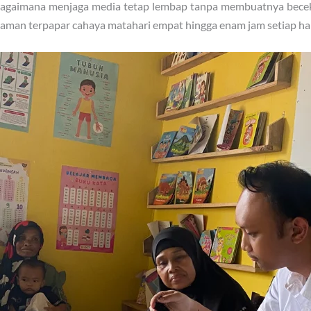
 bagaimana menjaga media tetap lembap tanpa membuatnya bece
anaman terpapar cahaya matahari empat hingga enam jam setiap har