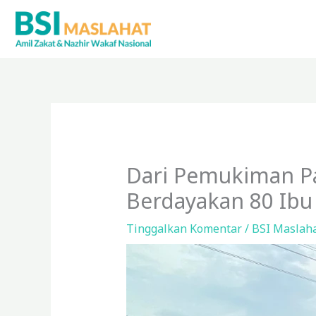
Lewati
ke
konten
Dari Pemukiman Pa
Berdayakan 80 Ibu
Tinggalkan Komentar
/
BSI Maslaha