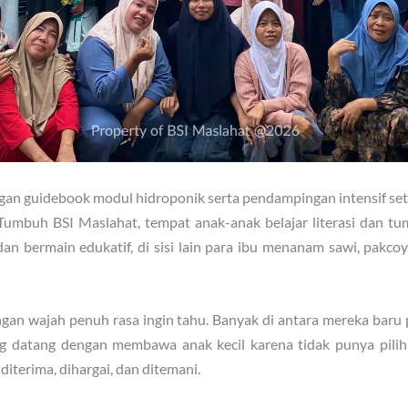
an guidebook modul hidroponik serta pendampingan intensif setia
umbuh BSI Maslahat, tempat anak-anak belajar literasi dan tu
an bermain edukatif, di sisi lain para ibu menanam sawi, pakcoy
ngan wajah penuh rasa ingin tahu. Banyak di antara mereka bar
g datang dengan membawa anak kecil karena tidak punya pilih
iterima, dihargai, dan ditemani.