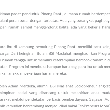
ukiman padat penduduk Pinang Ranti, di mana rumah berdempet
njalani peran besar dengan terbatas. Ada yang berangkat pagi-pa
pan rumah sambil menggendong balita, ada yang bekerja hari
 para ibu di kampung pemulung Pinang Ranti memiliki satu kei
luarga. Dari keinginan itulah, BSI Maslahat menghadirkan Prog
u rumah tangga untuk memiliki keterampilan bercocok tanam hid
jutan. Program ini membuka harapan baru bagi para ibu untuk me
lkan anak dan pekerjaan harian mereka.
si oleh Adam Merdeka, alumni BSI Maslahat Sociopreneur angka
impinan sosial yang dirancang untuk melahirkan anak muda
yarakat melalui pendekatan berbasis pemberdayaan. Gagasan 
nik kemudian berkembang menjadi cikal bakal EcoPreneurs Mom’s.