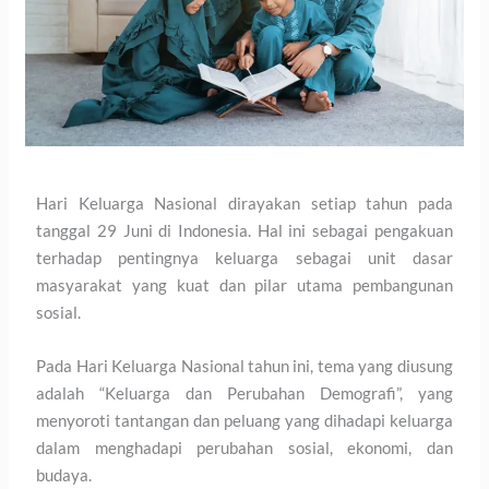
Hari Keluarga Nasional dirayakan setiap tahun pada
tanggal 29 Juni di Indonesia. Hal ini sebagai pengakuan
terhadap pentingnya keluarga sebagai unit dasar
masyarakat yang kuat dan pilar utama pembangunan
sosial.
Pada Hari Keluarga Nasional tahun ini, tema yang diusung
adalah “Keluarga dan Perubahan Demografi”, yang
menyoroti tantangan dan peluang yang dihadapi keluarga
dalam menghadapi perubahan sosial, ekonomi, dan
budaya.