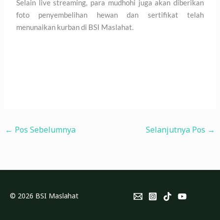
Selain live streaming, para mudhohi juga akan diberikan
foto penyembelihan hewan dan sertifikat telah
menunaikan kurban di BSI Maslahat.
←
Pos Sebelumnya
Selanjutnya Pos
→
© 2026 BSI Maslahat