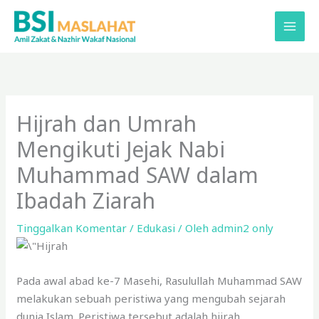
Lewati
ke
konten
Hijrah dan Umrah
Mengikuti Jejak Nabi
Muhammad SAW dalam
Ibadah Ziarah
Tinggalkan Komentar
/
Edukasi
/ Oleh
admin2 only
Pada awal abad ke-7 Masehi, Rasulullah Muhammad SAW
melakukan sebuah peristiwa yang mengubah sejarah
dunia Islam. Peristiwa tersebut adalah hijrah,