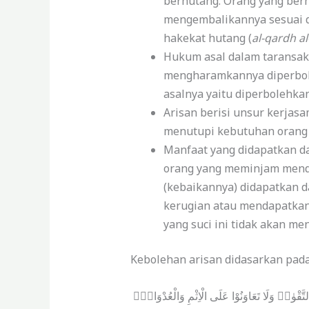
berhutang. Orang yang ber
mengembalikannya sesuai d
hakekat hutang (
al-qardh a
Hukum asal dalam taransaksi
mengharamkannya diperboleh
asalnya yaitu diperbolehkan
Arisan berisi unsur kerjasa
menutupi kebutuhan orang 
Manfaat yang didapatkan da
orang yang meminjam menda
(kebaikannya) didapatkan d
kerugian atau mendapatkan
yang suci ini tidak akan m
Kebolehan arisan didasarkan pad