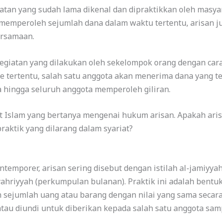
atan yang sudah lama dikenal dan dipraktikkan oleh masyar
emperoleh sejumlah dana dalam waktu tertentu, arisan ju
ersamaan.
 kegiatan yang dilakukan oleh sekelompok orang dengan c
ode tertentu, salah satu anggota akan menerima dana yang 
 hingga seluruh anggota memperoleh giliran.
at Islam yang bertanya mengenai hukum arisan. Apakah ari
raktik yang dilarang dalam syariat?
kontemporer, arisan sering disebut dengan istilah al-jamiy
yahriyyah (perkumpulan bulanan). Praktik ini adalah bentu
jumlah uang atau barang dengan nilai yang sama secara b
atau diundi untuk diberikan kepada salah satu anggota s