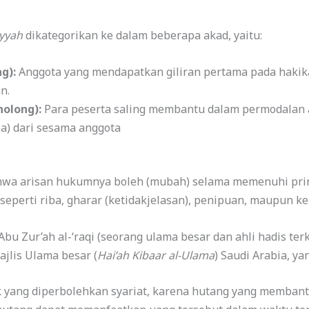
iyyah
dikategorikan ke dalam beberapa akad, yaitu:
g):
Anggota yang mendapatkan giliran pertama pada hakik
n.
olong):
Para peserta saling membantu dalam permodalan 
a) dari sesama anggota
wa arisan hukumnya boleh (mubah) selama memenuhi prins
eperti riba, gharar (ketidakjelasan), penipuan, maupun ke
Abu Zur’ah al-‘raqi (seorang ulama besar dan ahli hadis ter
jlis Ulama besar (
Hai’ah Kibaar al-Ulama
) Saudi Arabia, y
uk yang diperbolehkan syariat, karena hutang yang memban