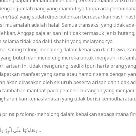
hutang dapat memanfaatkan uang tersebut dalam waktu ter
engan jumlah uang yang diambilnya tanpa ada penambaha
l-mu’tâd
) yang sudah diperbolehkan berdasarkan nash-nash 
 mu’amalah adalah halal. Semua transaksi yang tidak ada d
kan. Anggap saja arisan ini tidak termasuk jenis hutang
 selama tidak ada dalil shahih yang melarangnya.
ma, saling tolong-menolong dalam kebaikan dan takwa, kare
yang butuh dan menolong mereka untuk menjauhi mu’amlat
ri arisan ini tidak mengurangi sedikitpun harta orang ya
patkan manfaat yang sama atau hampir sama dengan yang
an akan dirasakan oleh seluruh peserta arisan dan tidak 
 tambahan manfaat pada pemberi hutangan yang menjadi t
engharamkan kemaslahatan yang tidak berisi kemudharatan.
a prinsip tolong-menolong dalam kebaikan sebagaimana fi
وَتَعَاوَنُوْا عَلَى الْبِرِّ وَالتَّقْوٰىۖ وَلَا تَعَاوَنُوْا عَلَى الْاِثْمِ وَالْعُدْوَانِۖ…