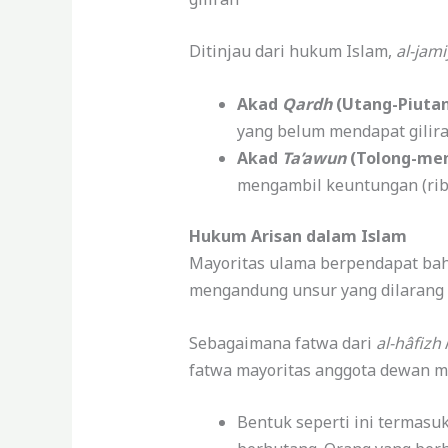
Ditinjau dari hukum Islam,
al-jam
Akad
Qardh
(Utang-Piutan
yang belum mendapat gilira
Akad
Ta’awun
(Tolong-men
mengambil keuntungan (rib
Hukum Arisan dalam Islam
Mayoritas ulama berpendapat bah
mengandung unsur yang dilarang s
Sebagaimana fatwa dari
al-hâfizh
fatwa mayoritas anggota dewan ma
Bentuk seperti ini termas