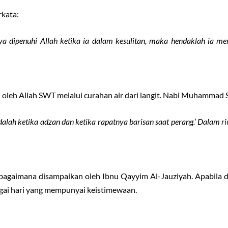
rkata:
a dipenuhi Allah ketika ia dalam kesulitan, maka hendaklah ia m
 oleh Allah SWT melalui curahan air dari langit. Nabi Muhammad
alah ketika adzan dan ketika rapatnya barisan saat perang.’ Dalam ri
ebagaimana disampaikan oleh Ibnu Qayyim Al-Jauziyah. Apabila d
gai hari yang mempunyai keistimewaan.