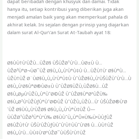
dapat beribadah dengan khusyuk dan damai. Tidak
hanya itu, setiap kontribusi yang diberikan juga akan
menjadi amalan baik yang akan memperkuat pahala di
akhirat kelak. Ini sejalan dengan prinsip yang diajarkan
dalam surat Al-Qur\’an Surat At-Taubah ayat 18:
Ø§ÙÙ†Ù‘ÙŽÙ…ÙŽØ§ ÙŠÙŽØ¹Ù’Ù…ÙØ±Ù Ù…
ÙŽØ³Ù°Ø¬ÙØ¯ÙŽ Ø§Ù„Ù„Ù‘Ù°Ù‡Ù Ù…ÙŽÙ†Ù’ Ø§Ù°Ù…
ÙŽÙ†ÙŽ Ø¨ÙØ§Ù„Ù„Ù‘Ù°Ù‡Ù ÙˆÙŽØ§Ù„Ù’ÙŠÙŽÙˆÙ’Ù…Ù
Ø§Ù„Ù’Ø§Ù°Ø®ÙØ±Ù ÙˆÙŽØ§ÙŽÙ‚ÙŽØ§Ù…ÙŽ
Ø§Ù„ØµÙ‘ÙŽÙ„Ù°ÙˆØ©ÙŽ ÙˆÙŽØ§Ù°ØªÙŽÙ‰
Ø§Ù„Ø²Ù‘ÙŽÙƒÙ°ÙˆØ©ÙŽ ÙˆÙŽÙ„ÙŽÙ…Ù’ ÙŠÙŽØ®Ù’Ø
´ÙŽ Ø§ÙÙ„Ù‘ÙŽØ§ Ø§Ù„Ù„Ù‘Ù°Ù‡ÙŽ Û—
ÙÙŽØ¹ÙŽØ³Ù°Ù“Ù‰ Ø§ÙÙˆÙ„Ù°Û¤Ù‰Ù•ÙÙƒÙŽ
Ø§ÙŽÙ†Ù’ ÙŠÙ‘ÙŽÙƒÙÙˆÙ’Ù†ÙÙˆÙ’Ø§ Ù…ÙÙ†ÙŽ
Ø§Ù„Ù’Ù…ÙÙ‡Ù’ØªÙŽØ¯ÙÙŠÙ’Ù†ÙŽ