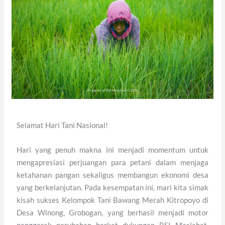
Selamat Hari Tani Nasional!
Hari yang penuh makna ini menjadi momentum untuk
mengapresiasi perjuangan para petani dalam menjaga
ketahanan pangan sekaligus membangun ekonomi desa
yang berkelanjutan. Pada kesempatan ini, mari kita simak
kisah sukses Kelompok Tani Bawang Merah Kitropoyo di
Desa Winong, Grobogan, yang berhasil menjadi motor