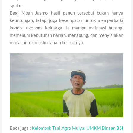
syukur.
Bagi Mbah Jasmo, hasil panen tersebut bukan hanya
keuntungan, tetapi juga kesempatan untuk memperbaiki
kondisi ekonomi keluarga. Ia mampu melunasi hutang,
memenuhi kebutuhan harian, menabung, dan menyisihkan
modal untuk musim tanam berikutnya.
Baca juga :
Kelompok Tani Agro Mulya: UMKM Binaan BSI