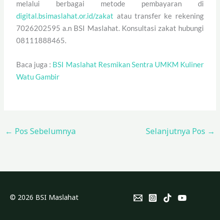
melalui berbagai metode pembayaran di
digital.bsimaslahat.or.id/zakat
atau transfer ke rekening
7026202595 a.n BSI Maslahat. Konsultasi zakat hubungi
08111888465.
Baca juga :
BSI Maslahat Resmikan Sentra UMKM Kuliner
Watu Gambir
←
Pos Sebelumnya
Selanjutnya Pos
→
© 2026 BSI Maslahat