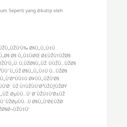
rum.
Seperti yang dikutip oleh
µÙŽÙ„ÙŽÙ‘Ù‰ Ø§Ù„Ù„Ù‡Ù
§Ù„Ø§ Ø§ Ù„Ù‡ÙØŒ Ø£ÙŽÙ†ÙŽØ§
ŽÙ‘Ù„Ù.
Ù‚ÙŽØ§Ù„ÙŽ: ÙÙŽÙ…ÙŽØ§
ÙÙˆÙ„ÙŽ Ø§Ù„Ù„Ù‡Ù Ù…ÙŽØ§
Ù’ØªÙÙ‡Ù Ø¥ÙÙ„ÙŽÙ‘Ø§
Ù‘Ø¨ÙŽ Ù†ÙŽÙÙ’Ø³ÙŽÙƒÙŽØŸ
„ÙŽ: ØµÙÙ…Ù’ Ø´ÙŽÙ‡Ù’Ø±ÙŽ
ÙˆÙŽØµÙÙ…Ù Ø§Ù„Ù’Ø£ÙŽØ
ÙŽØ§Ø¬ÙŽÙ‡Ù’