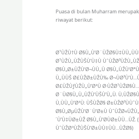
Puasa di bulan Muharram merupaka
riwayat berikut:
Ø¹ÙŽÙ†Ù Ø§Ù„Ù’Ø¨ÙŽØ§Ù‡ÙÙ„ÙÙ
Ø¹ÙŽÙ„ÙŽÙŠÙ’Ù‡Ù ÙˆÙŽØ³ÙŽÙ„ÙŽ
Ø§Ù„Ø±ÙŽÙ‘Ø¬ÙÙ„Ù Ø§Ù„ÙŽÙ‘Ø°
Ù„ÙÙŠ Ø£ÙŽØ±ÙŽÙ‰ Ø¬ÙØ³Ù’Ù…
Ø£ÙŽÙƒÙŽÙ„Ù’ØªÙ Ø·ÙŽØ¹ÙŽØ§Ù…
Ø¨ÙØ§Ù„Ù„ÙŽÙ‘ÙŠÙ’Ù„Ù.
Ù‚ÙŽØ§Ù
Ù‚ÙÙ„Ù’ØªÙ: ÙŠÙŽØ§ Ø±ÙŽØ³ÙÙˆ
Ø§Ù„ØµÙŽÙ‘Ø¨Ù’Ø±Ù ÙˆÙŽØ«ÙŽÙ
´Ù’Ù‡ÙØ±ÙŽ Ø§Ù„Ù’Ø­ÙØ±ÙÙ…ÙŽ.
ÙˆÙŽØºÙŽÙŠÙ’Ø±ÙÙ‡ÙÙ…ÙŽØ§)