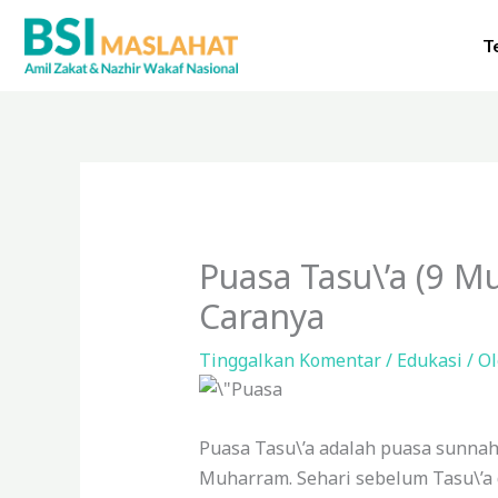
Lewati
ke
T
konten
Puasa Tasu\’a (9 M
Caranya
Tinggalkan Komentar
/
Edukasi
/ O
Puasa Tasu\’a adalah puasa sunnah
Muharram.
Sehari sebelum Tasu\’a