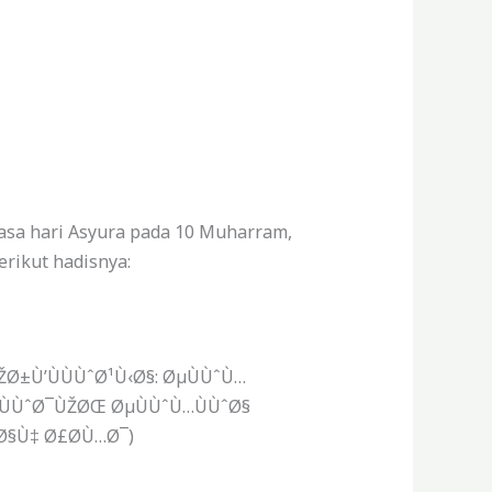
asa hari Asyura pada 10 Muharram,
erikut hadisnya:
Ø±Ù’ÙÙÙˆØ¹Ù‹Ø§: ØµÙÙˆÙ…
‡ÙÙˆØ¯ÙŽØŒ ØµÙÙˆÙ…ÙÙˆØ§
Ø§Ù‡ Ø£Ø­Ù…Ø¯)