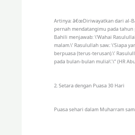
Artinya: â€œDiriwayatkan dari al-Ba
pernah mendatangimu pada tahun 
Bahili menjawab: \’Wahai Rasulull
malam.\’
Rasulullah saw.: \’Siapa 
berpuasa (terus-terusan).\’
Rasulul
pada bulan-bulan mulia\’.\”
(HR Abu
2. Setara dengan Puasa 30 Hari
Puasa sehari dalam Muharram sama