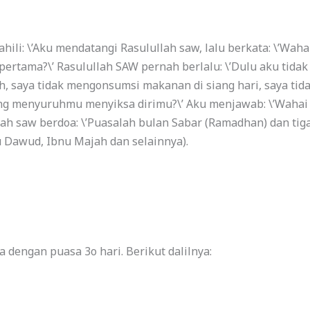
hili: \’Aku mendatangi Rasulullah saw, lalu berkata: \’Waha
pertama?\’
Rasulullah SAW pernah berlalu: \’Dulu aku tida
ah, saya tidak mengonsumsi makanan di siang hari, saya ti
yang menyuruhmu menyiksa dirimu?\’
Aku menjawab: \’Wahai
lah saw berdoa: \’Puasalah bulan Sabar (Ramadhan) dan tiga
 Dawud, Ibnu Majah dan selainnya).
 dengan puasa 3o hari.
Berikut dalilnya: