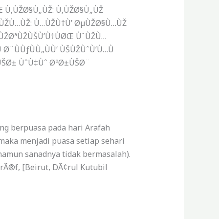
Œ Ù‚ÙŽØ§Ù„ÙŽ: Ù‚ÙŽØ§Ù„ÙŽ
‘ ÙŽÙ…ÙŽ: Ù…ÙŽÙ†Ù’ ØµÙŽØ§Ù…ÙŽ
ÙŽØªÙŽÙŠÙ’Ù†ÙØŒ ÙˆÙŽÙ…
Ø¨ÙÙƒÙÙ„ÙÙ‘ ÙŠÙŽÙˆÙ’Ù…Ù
ÙŠØ± ÙˆÙ‡Ùˆ ØºØ±ÙŠØ¨
yang berpuasa pada hari Arafah
maka menjadi puasa setiap sehari
namun sanadnya tidak bermasalah).
Ã®f, [Beirut, DÃ¢rul Kutubil