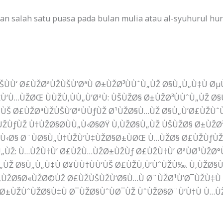
n salah satu puasa pada bulan mulia atau al-syuhurul hu
ŠÙÙ‘ Ø£ÙŽØªÙŽÙŠÙ’ØªÙ Ø±ÙŽØ³ÙÙˆÙ„ÙŽ Ø§Ù„Ù„Ù‡Ù Ø
Ù‘Ù…ÙŽØŒ ÙÙŽÙ‚ÙÙ„Ù’ØªÙ: ÙŠÙŽØ§ Ø±ÙŽØ³ÙÙˆÙ„ÙŽ Ø
ÙÙŠ Ø£ÙŽØªÙŽÙŠÙ’ØªÙÙƒÙŽ Ø¹ÙŽØ§Ù…ÙŽ Ø§Ù„Ù’Ø£ÙŽÙˆÙ
ÙŽÙƒÙŽ Ù†ÙŽØ§Ø­ÙÙ„Ù‹Ø§ØŸ
Ù‚ÙŽØ§Ù„ÙŽ ÙŠÙŽØ§ Ø±ÙŽØ³
Ù‹Ø§ Ø¨ÙØ§Ù„Ù†ÙŽÙ‘Ù‡ÙŽØ§Ø±ÙØŒ Ù…ÙŽØ§ Ø£ÙŽÙƒÙŽÙ„
„ÙŽ: Ù…ÙŽÙ†Ù’ Ø£ÙŽÙ…ÙŽØ±ÙŽÙƒ Ø£ÙŽÙ†Ù’ ØªÙØ¹ÙŽØ°Ù
Ù„ÙŽ Ø§Ù„Ù„Ù‡Ù Ø¥ÙÙ†ÙÙ‘ÙŠ Ø£ÙŽÙ‚Ù’ÙˆÙŽÙ‰.
Ù‚ÙŽØ§Ù
„ÙŽØ§Ø«ÙŽØ©ÙŽ Ø£ÙŽÙŠÙŽÙ‘Ø§Ù…Ù Ø¨ÙŽØ¹Ù’Ø¯ÙŽÙ‡Ù 
(Ø±ÙŽÙˆÙŽØ§Ù‡Ù Ø¯ÙŽØ§ÙˆÙØ¯ÙŽ ÙˆÙŽØ§Ø¨Ù’Ù†Ù Ù…