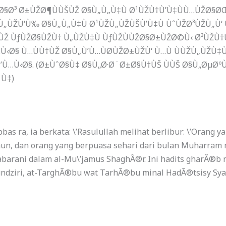
‘Ø§Ø³ Ø±ÙŽØ¶ÙÙŠÙŽ Ø§Ù„Ù„Ù‡Ù Ø¹ÙŽÙ†Ù’Ù‡ÙÙ…ÙŽØ§Ø
ŽÙ„ÙŽÙ‘Ù‰ Ø§Ù„Ù„Ù‡Ù Ø¹ÙŽÙ„ÙŽÙŠÙ’Ù‡Ù ÙˆÙŽØ³ÙŽÙ„Ù
Ž ÙƒÙŽØ§ÙŽÙ† Ù„ÙŽÙ‡Ù ÙƒÙŽÙÙŽØ§Ø±ÙŽØ©Ù‹ Ø³ÙŽÙ†
Ø§ Ù…ÙÙ†ÙŽ Ø§Ù„Ù’Ù…ÙØ­ÙŽØ±ÙŽÙ‘ Ù…Ù ÙÙŽÙ„ÙŽÙ‡Ù 
’Ù…Ù‹Ø§.
(Ø±ÙˆØ§Ù‡ Ø§Ù„Ø·Ø¨Ø±Ø§Ù†ÙŠ ÙÙŠ Ø§Ù„ØµØº
Ù‡)
bbas ra, ia berkata: \’Rasulullah melihat berlibur: \’Orang 
un, dan orang yang berpuasa sehari dari bulan Muharram 
abarani dalam al-Mu\’jamus ShaghÃ®r. Ini hadits gharÃ®b 
ndziri, at-TarghÃ®bu wat TarhÃ®bu minal HadÃ®tsisy Syar