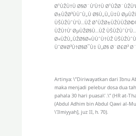
Ø¹ÙŽÙ†Ù Ø§Ø¨Ù’Ù†Ù Ø¹ÙŽØ¨ÙŽÙ
Ø±ÙŽØ³ÙÙˆÙ„Ù Ø§Ù„Ù„Ù‡Ù ØµÙ
ÙŠÙŽÙˆÙ’Ù…ÙŽ Ø¹ÙŽØ±ÙŽÙÙŽØ©Ù
ÙŽÙ†Ù’ ØµÙŽØ§Ù…ÙŽ ÙŠÙŽÙˆÙ’Ù…Ù‹
Ø«ÙŽÙ„ÙŽØ§Ø«ÙÙˆÙ†ÙŽ ÙŠÙŽÙˆÙ
ÙˆØ¥Ø³Ù†Ø§Ø¯Ù‡ Ù„Ø§ Ø¨Ø£Ø³ Ø¨
Artinya: \”Diriwayatkan dari Ibnu A
maka menjadi pelebur dosa dua tah
pahala 30 hari puasa\’ .\”
(HR at-Th
(Abdul Adhim bin Abdul Qawi al-Mu
\’Ilmiyyah], juz II, h. 70).