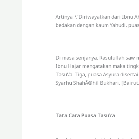
Artinya: \”Diriwayatkan dari Ibnu A
bedakan dengan kaum Yahudi, puasa
Di masa senjanya, Rasulullah saw
Ibnu Hajar mengatakan maka tingkat
Tasu\’a.
Tiga, puasa Asyura diserta
Syarhu ShahÃ®hil Bukhari, [Bairut, D
Tata Cara Puasa Tasu\’a