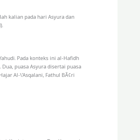
alah kalian pada hari Asyura dan
).
Yahudi.
Pada konteks ini al-Hafidh
.
Dua, puasa Asyura disertai puasa
Hajar Al-\’Asqalani, Fathul BÃ¢ri