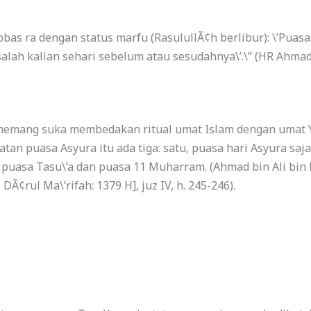
bbas ra dengan status marfu (RasulullÃ¢h berlibur): \’Puas
lah kalian sehari sebelum atau sesudahnya\’.\”
(HR Ahmad
 memang suka membedakan ritual umat Islam dengan umat 
an puasa Asyura itu ada tiga: satu, puasa hari Asyura saja
i puasa Tasu\’a dan puasa 11 Muharram.
(Ahmad bin Ali bin 
Ã¢rul Ma\’rifah: 1379 H], juz IV, h. 245-246).