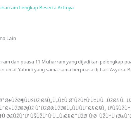
uharram Lengkap Beserta Artinya
ma Lain
rram dan puasa 11 Muharram yang dijadikan pelengkap pu
n umat Yahudi yang sama-sama berpuasa di hari Asyura.
B
Ø³ Ø±ÙŽØ¶ÙÙŠÙŽ Ø§Ù„Ù„Ù‡Ù Ø¹ÙŽÙ†Ù’Ù‡ÙÙ…ÙŽØ§ Ù…ÙŽ
ÙˆØ±ÙŽØ§Ø¡ÙŽ ÙˆÙŽØ®ÙŽØ§Ù„ÙÙÙÙˆØ§ Ø§Ù„ Ù’ÙŠÙŽÙ
Ù Ø£ÙŽÙˆÙ’ ÙŠÙŽÙˆÙ’Ù…Ù‹Ø§ Ø¨ÙŽØ¹Ù’Ø¯ÙŽÙ‡Ù (Ø±Ùˆ