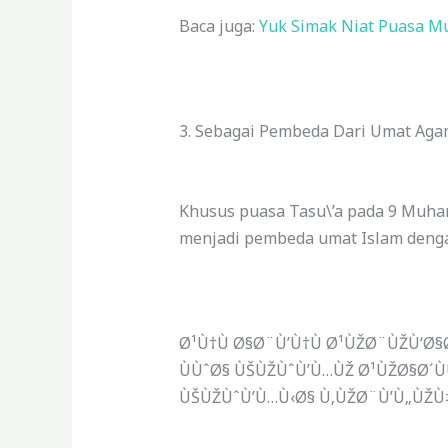
Baca juga:
Yuk Simak Niat Puasa M
3. Sebagai Pembeda Dari Umat Aga
Khusus puasa Tasu\’a pada 9 Muha
menjadi pembeda umat Islam denga
Ø¹Ù†Ù Ø§Ø¨Ù’Ù†Ù Ø¹ÙŽØ¨ÙŽÙ‘Ø§
ÙÙˆØ§ ÙŠÙŽÙˆÙ’Ù…ÙŽ Ø¹ÙŽØ§Ø´Ù
ÙŠÙŽÙˆÙ’Ù…Ù‹Ø§ Ù‚ÙŽØ¨Ù’Ù„ÙŽÙ‡