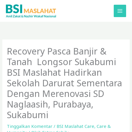
Lewati
ke
konten
Recovery Pasca Banjir &
Tanah Longsor Sukabumi
BSI Maslahat Hadirkan
Sekolah Darurat Sementara
Dengan Merenovasi SD
Naglaasih, Purabaya,
Sukabumi
Tinggalkan Komentar
/
BSI Maslahat Care
,
Care &