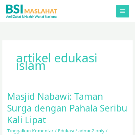
Lewati
ke
konten
artikel edukasi
islam
Masjid Nabawi: Taman
Masjid
Nabawi:
Surga dengan Pahala Seribu
Taman
Surga
Kali Lipat
dengan
Tinggalkan Komentar
/
Edukasi
/
admin2 only
/
Pahala