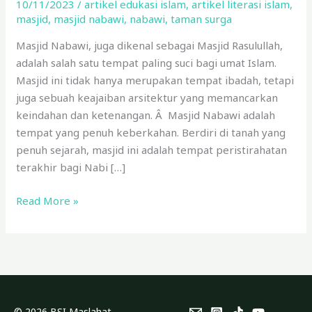
10/11/2023
/
artikel edukasi islam
,
artikel literasi islam
,
Seribu
masjid
,
masjid nabawi
,
nabawi
,
taman surga
Kali
Lipat
Masjid Nabawi, juga dikenal sebagai Masjid Rasulullah,
adalah salah satu tempat paling suci bagi umat Islam.
Masjid ini tidak hanya merupakan tempat ibadah, tetapi
juga sebuah keajaiban arsitektur yang memancarkan
keindahan dan ketenangan. Â Masjid Nabawi adalah
tempat yang penuh keberkahan. Berdiri di tanah yang
penuh sejarah, masjid ini adalah tempat peristirahatan
terakhir bagi Nabi […]
Read More »
© 2026 BSI Maslahat