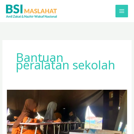
Lewati
ke
konten
Bantuan
peralatan sekolah
BSI
dan
BSI
Maslahat
Serahkan
Bantuan