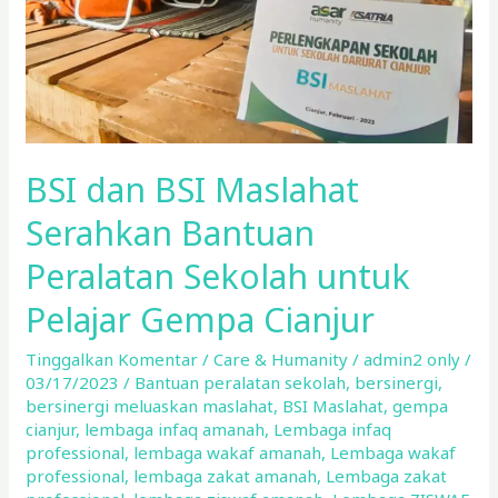
Peralatan
Sekolah
untuk
Pelajar
Gempa
Cianjur
BSI dan BSI Maslahat
Serahkan Bantuan
Peralatan Sekolah untuk
Pelajar Gempa Cianjur
Tinggalkan Komentar
/
Care & Humanity
/
admin2 only
/
03/17/2023
/
Bantuan peralatan sekolah
,
bersinergi
,
bersinergi meluaskan maslahat
,
BSI Maslahat
,
gempa
cianjur
,
lembaga infaq amanah
,
Lembaga infaq
professional
,
lembaga wakaf amanah
,
Lembaga wakaf
professional
,
lembaga zakat amanah
,
Lembaga zakat