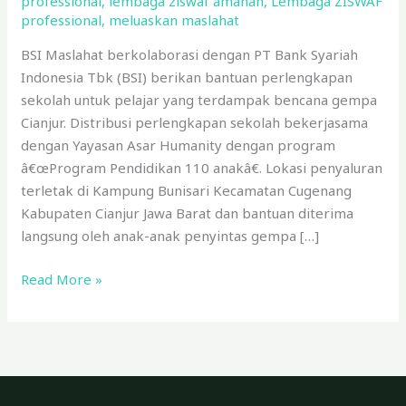
professional
,
lembaga ziswaf amanah
,
Lembaga ZISWAF
professional
,
meluaskan maslahat
BSI Maslahat berkolaborasi dengan PT Bank Syariah
Indonesia Tbk (BSI) berikan bantuan perlengkapan
sekolah untuk pelajar yang terdampak bencana gempa
Cianjur. Distribusi perlengkapan sekolah bekerjasama
dengan Yayasan Asar Humanity dengan program
â€œProgram Pendidikan 110 anakâ€. Lokasi penyaluran
terletak di Kampung Bunisari Kecamatan Cugenang
Kabupaten Cianjur Jawa Barat dan bantuan diterima
langsung oleh anak-anak penyintas gempa […]
Read More »