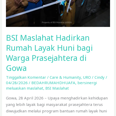
Warga
Prasejahtera
di
Gowa
BSI Maslahat Hadirkan
Rumah Layak Huni bagi
Warga Prasejahtera di
Gowa
Tinggalkan Komentar
/
Care & Humanity
,
URO
/
Cindy
/
04/28/2026
/
BEDAHRUMAHDHUAFA
,
bersinergi
meluaskan maslahat
,
BSI Maslahat
Gowa, 28 April 2026 – Upaya menghadirkan kehidupan
yang lebih layak bagi masyarakat prasejahtera terus
diwujudkan melalui program bantuan rumah layak huni