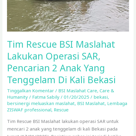
Pencarian
2
Anak
Yang
Tenggelam
Tim Rescue BSI Maslahat
Di
Kali
Lakukan Operasi SAR,
Bekasi
Pencarian 2 Anak Yang
Tenggelam Di Kali Bekasi
Tinggalkan Komentar
/
BSI Maslahat Care
,
Care &
Humanity
/
Fatma Sabily
/
01/20/2025
/
bekasi
,
bersinergi meluaskan maslahat
,
BSI Maslahat
,
Lembaga
ZISWAF professional
,
Rescue
Tim Rescue BSI Maslahat lakukan operasi SAR untuk
mencari 2 anak yang tenggelam di kali Bekasi pada