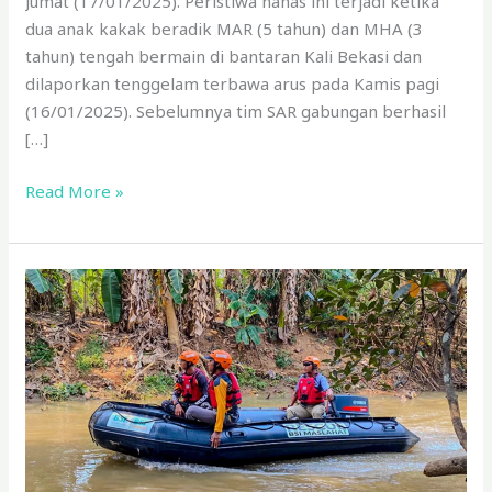
Jumat (17/01/2025). Peristiwa nahas ini terjadi ketika
dua anak kakak beradik MAR (5 tahun) dan MHA (3
tahun) tengah bermain di bantaran Kali Bekasi dan
dilaporkan tenggelam terbawa arus pada Kamis pagi
(16/01/2025). Sebelumnya tim SAR gabungan berhasil
[…]
Read More »
BSI
Maslahat
Bersama
Relawan
Kemanusiaan
Lakukan
Pencarian
Survivor