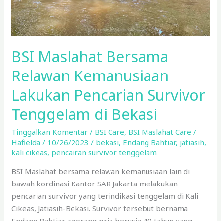
Tenggelam
di
Bekasi
BSI Maslahat Bersama
Relawan Kemanusiaan
Lakukan Pencarian Survivor
Tenggelam di Bekasi
Tinggalkan Komentar
/
BSI Care
,
BSI Maslahat Care
/
Hafielda
/
10/26/2023
/
bekasi
,
Endang Bahtiar
,
jatiasih
,
kali cikeas
,
pencairan survivor tenggelam
BSI Maslahat bersama relawan kemanusiaan lain di
bawah kordinasi Kantor SAR Jakarta melakukan
pencarian survivor yang terindikasi tenggelam di Kali
Cikeas, Jatiasih-Bekasi. Survivor tersebut bernama
Endang Bahtiar, seorang pria berusia 40 tahun yang