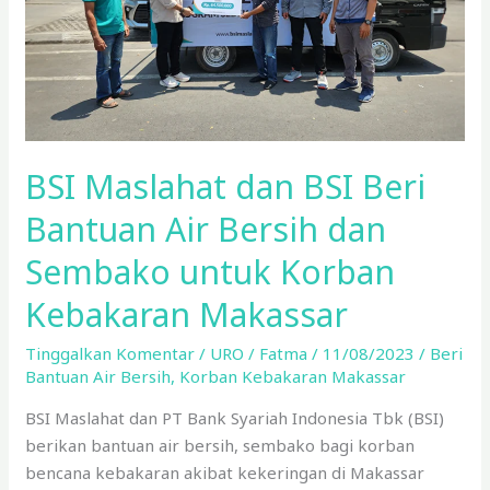
Air
Bersih
dan
Sembako
untuk
Korban
BSI Maslahat dan BSI Beri
Kebakaran
Makassar
Bantuan Air Bersih dan
Sembako untuk Korban
Kebakaran Makassar
Tinggalkan Komentar
/
URO
/
Fatma
/
11/08/2023
/
Beri
Bantuan Air Bersih
,
Korban Kebakaran Makassar
BSI Maslahat dan PT Bank Syariah Indonesia Tbk (BSI)
berikan bantuan air bersih, sembako bagi korban
bencana kebakaran akibat kekeringan di Makassar