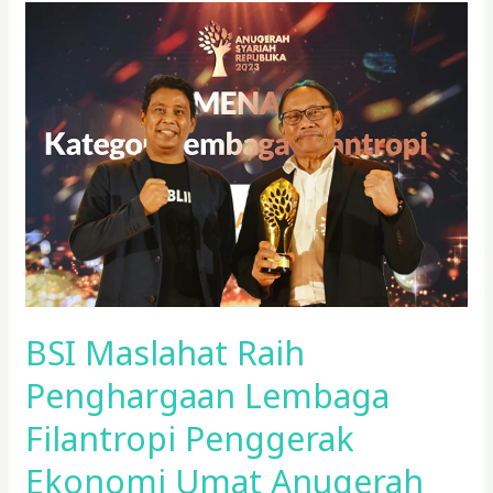
BSI
Maslahat
Raih
Penghargaan
Lembaga
Filantropi
Penggerak
Ekonomi
Umat
Anugerah
Syariah
Republika
BSI Maslahat Raih
2023
Penghargaan Lembaga
Filantropi Penggerak
Ekonomi Umat Anugerah