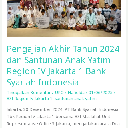
Anak
Yatim
Region
IV
Jakarta
1
Pengajian Akhir Tahun 2024
Bank
Syariah
dan Santunan Anak Yatim
Indonesia
Region IV Jakarta 1 Bank
Syariah Indonesia
Tinggalkan Komentar
/
URO
/
Hafielda
/
01/06/2025
/
BSI Region IV Jakarta 1
,
santunan anak yatim
Jakarta, 30 Desember 2024. PT Bank Syariah Indonesia
Tbk Region IV Jakarta 1 bersama BSI Maslahat Unit
Representative Office 3 Jakarta, mengadakan acara Doa