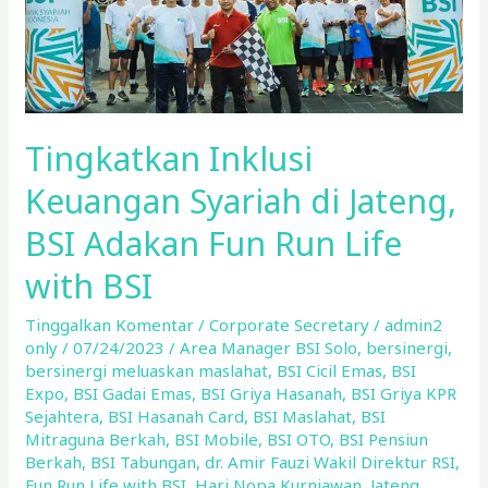
Adakan
Fun
Run
Life
with
Tingkatkan Inklusi
BSI
Keuangan Syariah di Jateng,
BSI Adakan Fun Run Life
with BSI
Tinggalkan Komentar
/
Corporate Secretary
/
admin2
only
/
07/24/2023
/
Area Manager BSI Solo
,
bersinergi
,
bersinergi meluaskan maslahat
,
BSI Cicil Emas
,
BSI
Expo
,
BSI Gadai Emas
,
BSI Griya Hasanah
,
BSI Griya KPR
Sejahtera
,
BSI Hasanah Card
,
BSI Maslahat
,
BSI
Mitraguna Berkah
,
BSI Mobile
,
BSI OTO
,
BSI Pensiun
Berkah
,
BSI Tabungan
,
dr. Amir Fauzi Wakil Direktur RSI
,
Fun Run Life with BSI
,
Hari Nopa Kurniawan
,
Jateng
,