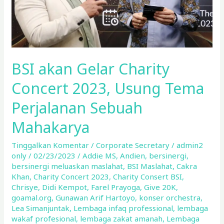
Tema
Perjalanan
Sebuah
Mahakarya
BSI akan Gelar Charity
Concert 2023, Usung Tema
Perjalanan Sebuah
Mahakarya
Tinggalkan Komentar
/
Corporate Secretary
/
admin2
only
/
02/23/2023
/
Addie MS
,
Andien
,
bersinergi
,
bersinergi meluaskan maslahat
,
BSI Maslahat
,
Cakra
Khan
,
Charity Concert 2023
,
Charity Consert BSI
,
Chrisye
,
Didi Kempot
,
Farel Prayoga
,
Give 20K
,
goamal.org
,
Gunawan Arif Hartoyo
,
konser orchestra
,
Lea Simanjuntak
,
Lembaga infaq professional
,
lembaga
wakaf profesional
,
lembaga zakat amanah
,
Lembaga