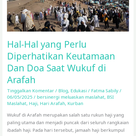
Doa
Saat
Wukuf
di
Arafah
Hal-Hal yang Perlu
Diperhatikan Keutamaan
Dan Doa Saat Wukuf di
Arafah
Tinggalkan Komentar
/
Blog
,
Edukasi
/
Fatma Sabily
/
06/05/2025
/
bersinergi meluaskan maslahat
,
BSI
Maslahat
,
Haji
,
Hari Arafah
,
Kurban
Wukuf di Arafah merupakan salah satu rukun haji yang
paling utama dan menjadi puncak dari seluruh rangkaian
ibadah haji. Pada hari tersebut, jamaah haji berkumpul