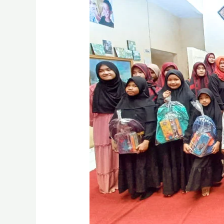
Yatim
di
Wilayah
Kantor
Perwakilan
BSI
Maslahat
Bandung