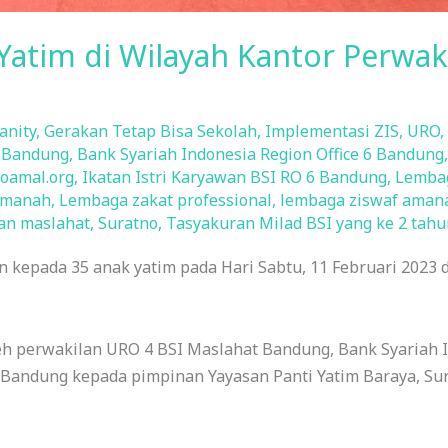
Yatim di Wilayah Kantor Perwak
anity
,
Gerakan Tetap Bisa Sekolah
,
Implementasi ZIS
,
URO
,
 Bandung
,
Bank Syariah Indonesia Region Office 6 Bandung
oamal.org
,
Ikatan Istri Karyawan BSI RO 6 Bandung
,
Lembag
amanah
,
Lembaga zakat professional
,
lembaga ziswaf aman
an maslahat
,
Suratno
,
Tasyakuran Milad BSI yang ke 2 tahu
kepada 35 anak yatim pada Hari Sabtu, 11 Februari 2023 d
h perwakilan URO 4 BSI Maslahat Bandung, Bank Syariah I
6 Bandung kepada pimpinan Yayasan Panti Yatim Baraya, Sur