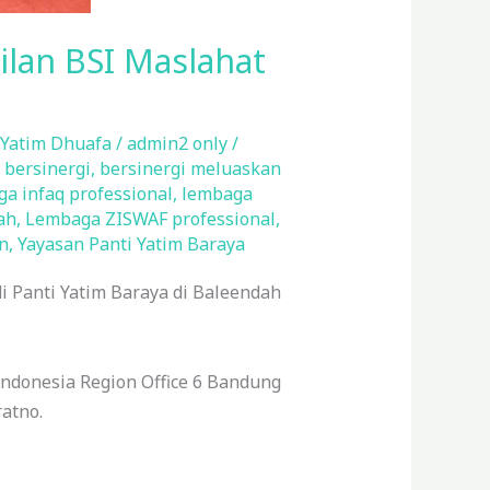
ilan BSI Maslahat
Yatim Dhuafa
/
admin2 only
/
,
bersinergi
,
bersinergi meluaskan
a infaq professional
,
lembaga
ah
,
Lembaga ZISWAF professional
,
n
,
Yayasan Panti Yatim Baraya
i Panti Yatim Baraya di Baleendah
ndonesia Region Office 6 Bandung
atno.