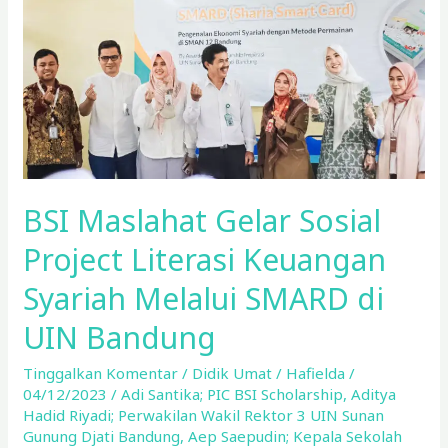
Project
Literasi
Keuangan
Syariah
Melalui
SMARD
di
UIN
BSI Maslahat Gelar Sosial
Bandung
Project Literasi Keuangan
Syariah Melalui SMARD di
UIN Bandung
Tinggalkan Komentar
/
Didik Umat
/
Hafielda
/
04/12/2023
/
Adi Santika; PIC BSI Scholarship
,
Aditya
Hadid Riyadi; Perwakilan Wakil Rektor 3 UIN Sunan
Gunung Djati Bandung
,
Aep Saepudin; Kepala Sekolah