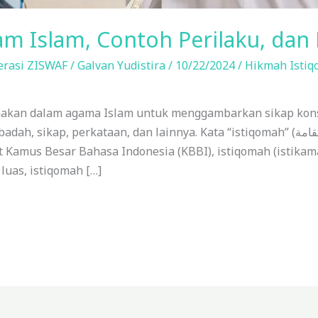
lam Islam, Contoh Perilaku, da
erasi ZISWAF
/
Galvan Yudistira
/
10/22/2024
/
Hikmah Isti
gunakan dalam agama Islam untuk menggambarkan sikap kon
erkataan, dan lainnya. Kata “istiqomah” (استقامة) berasal dari bahasa Arab dan
t Kamus Besar Bahasa Indonesia (KBBI), istiqomah (istikam
luas, istiqomah […]