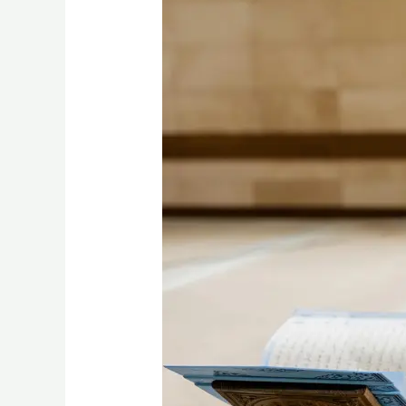
Islam,
Contoh
Perilaku,
dan
Hikmahnya