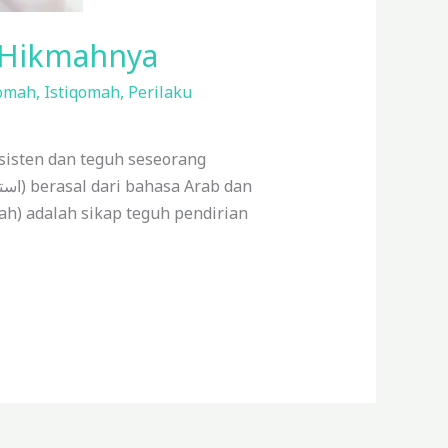
n Hikmahnya
qomah
,
Istiqomah
,
Perilaku
sisten dan teguh seseorang
ah) adalah sikap teguh pendirian