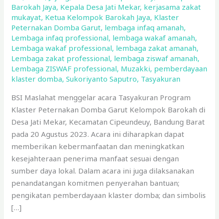
Barokah Jaya
,
Kepala Desa Jati Mekar
,
kerjasama zakat
mukayat
,
Ketua Kelompok Barokah Jaya
,
Klaster
Peternakan Domba Garut
,
lembaga infaq amanah
,
Lembaga infaq professional
,
lembaga wakaf amanah
,
Lembaga wakaf professional
,
lembaga zakat amanah
,
Lembaga zakat professional
,
lembaga ziswaf amanah
,
Lembaga ZISWAF professional
,
Muzakki
,
pemberdayaan
klaster domba
,
Sukoriyanto Saputro
,
Tasyakuran
BSI Maslahat menggelar acara Tasyakuran Program
Klaster Peternakan Domba Garut Kelompok Barokah di
Desa Jati Mekar, Kecamatan Cipeundeuy, Bandung Barat
pada 20 Agustus 2023. Acara ini diharapkan dapat
memberikan kebermanfaatan dan meningkatkan
kesejahteraan penerima manfaat sesuai dengan
sumber daya lokal. Dalam acara ini juga dilaksanakan
penandatangan komitmen penyerahan bantuan;
pengikatan pemberdayaan klaster domba; dan simbolis
[…]