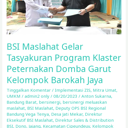
Peternakan
Domba
Garut
Kelompok
Barokah
Jaya
BSI Maslahat Gelar
Tasyakuran Program Klaster
Peternakan Domba Garut
Kelompok Barokah Jaya
Tinggalkan Komentar
/
Implementasi ZIS
,
Mitra Umat
,
UMKM
/
admin2 only
/
08/20/2023
/
Anton Sukarna
,
Bandung Barat
,
bersinergi
,
bersinergi meluaskan
maslahat
,
BSI Maslahat
,
Deputy OPS BSI Regional
Bandung Vega Tenya
,
Desa Jati Mekar
,
Direktur
Eksekutif BSI Maslahat
,
Direktur Sales & Distribution
BSI
,
Dono
,
Jajang
,
Kecamatan Cipeundeuy
,
Kelompok