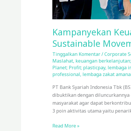
Kampanyekan Keuan
Sustainable Move
Tinggalkan Komentar
/
Corporate S
Maslahat
,
keuangan berkelanjutan; 
Planet; Profit; plasticpay
,
lembaga i
professional
,
lembaga zakat amana
PT Bank Syariah Indonesia Tbk (BS
dibuktikan dengan diluncurkannya 
masyarakat agar dapat berkontribus
3 poin aktivitas utama yaitu penar
Read More »