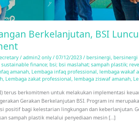
gan Berkelanjutan, BSI Luncu
ment
ecretary
/
admin2 only
/
07/12/2023
/
bersinergi
,
bersinergi
sustainable finance; bsi; bsi maslahat; sampah plastik; rev
nfaq amanah
,
Lembaga infaq professional
,
lembaga wakaf 
h
,
Lembaga zakat professional
,
lembaga ziswaf amanah
,
Le
I) terus berkomitmen untuk melakukan implementasi keuan
gerakan Gerakan Berkelanjutan BSI. Program ini merupaka
i positif bagi kelestarian lingkungan dan keberlanjutan. 
ikan sampah plastik melalui penyediaan mesin […]