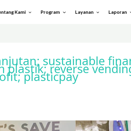
entang Kami
Program
Layanan
Laporan
jutan; sustainable finan
 plastik; reverse vendi
ofit; plasticpay