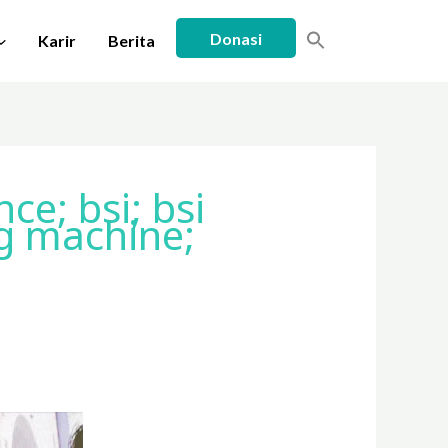
Donasi
Karir
Berita
ce; bsi; bsi
ng machine;