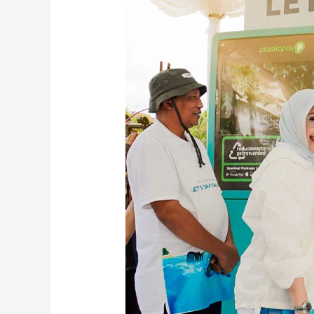
Keuangan
Berkelanjutan,
BSI
Luncurkan
Gerakan
BSI
Sustainable
Movement