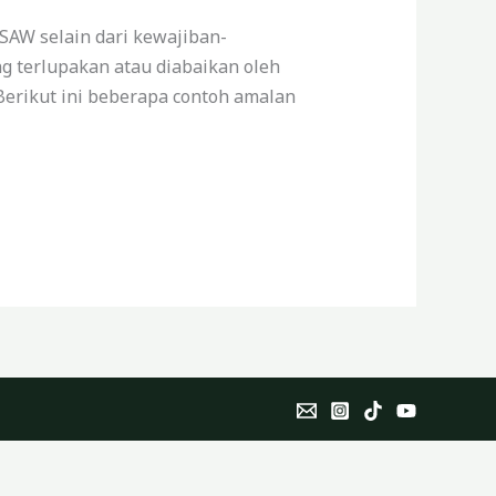
AW selain dari kewajiban-
ng terlupakan atau diabaikan oleh
Berikut ini beberapa contoh amalan