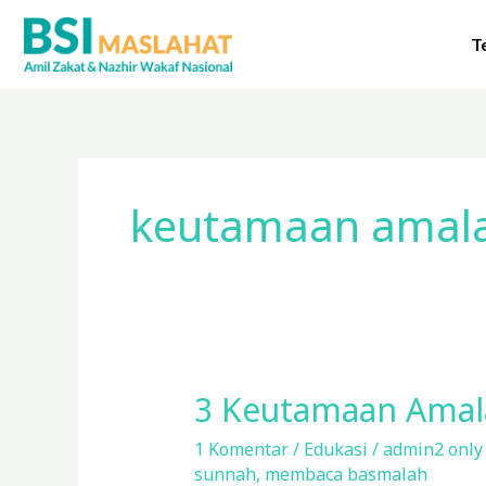
Lewati
ke
T
konten
keutamaan amal
3 Keutamaan Amala
3
Keutamaan
1 Komentar
/
Edukasi
/
admin2 onl
Amalan
sunnah
,
membaca basmalah