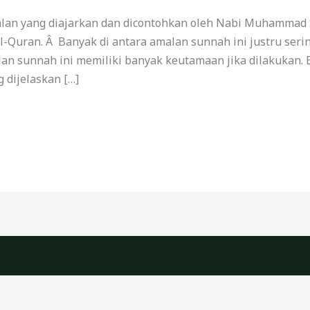
an yang diajarkan dan dicontohkan oleh Nabi Muhammad S
l-Quran. Â Banyak di antara amalan sunnah ini justru seri
lan sunnah ini memiliki banyak keutamaan jika dilakukan. 
dijelaskan […]