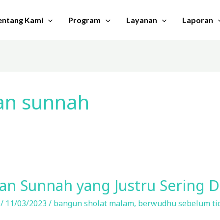
entang Kami
Program
Layanan
Laporan
an sunnah
n Sunnah yang Justru Sering D
y
/
11/03/2023
/
bangun sholat malam
,
berwudhu sebelum ti