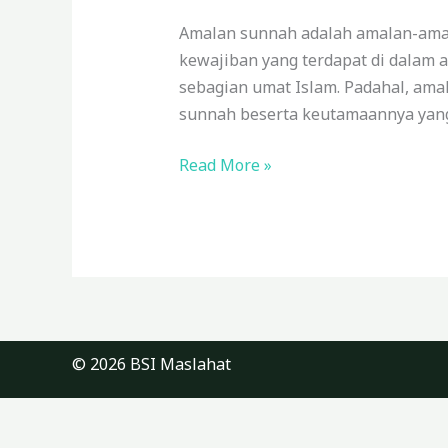
Sunnah
yang
Amalan sunnah adalah amalan-amal
Justru
kewajiban yang terdapat di dalam a
Sering
sebagian umat Islam. Padahal, ama
Diabaikan
sunnah beserta keutamaannya yang 
Read More »
© 2026 BSI Maslahat