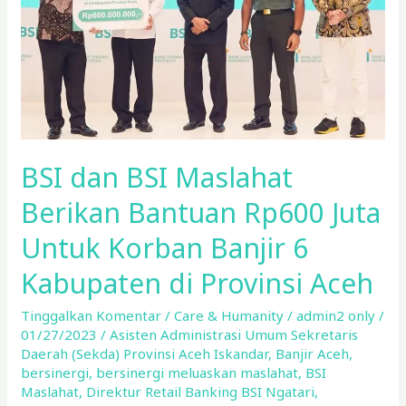
Bantuan
Rp600
Juta
Untuk
Korban
Banjir
6
BSI dan BSI Maslahat
Kabupaten
di
Berikan Bantuan Rp600 Juta
Provinsi
Untuk Korban Banjir 6
Aceh
Kabupaten di Provinsi Aceh
Tinggalkan Komentar
/
Care & Humanity
/
admin2 only
/
01/27/2023
/
Asisten Administrasi Umum Sekretaris
Daerah (Sekda) Provinsi Aceh Iskandar
,
Banjir Aceh
,
bersinergi
,
bersinergi meluaskan maslahat
,
BSI
Maslahat
,
Direktur Retail Banking BSI Ngatari
,