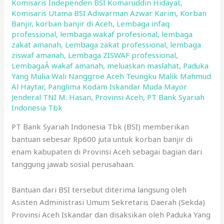
Komisaris Independen BSI Komaruddin Hidayat
,
Komisaris Utama BSI Adiwarman Azwar Karim
,
Korban
Banjir
,
korban banjir di Aceh
,
Lembaga infaq
professional
,
lembaga wakaf profesional
,
lembaga
zakat amanah
,
Lembaga zakat professional
,
lembaga
ziswaf amanah
,
Lembaga ZISWAF professional
,
LembagaÂ wakaf amanah
,
meluaskan maslahat
,
Paduka
Yang Mulia Wali Nanggroe Aceh Teungku Malik Mahmud
Al Haytar
,
Panglima Kodam Iskandar Muda Mayor
Jenderal TNI M. Hasan
,
Provinsi Aceh
,
PT Bank Syariah
Indonesia Tbk
PT Bank Syariah Indonesia Tbk (BSI) memberikan
bantuan sebesar Rp600 juta untuk korban banjir di
enam kabupaten di Provinsi Aceh sebagai bagian dari
tanggung jawab sosial perusahaan.
Bantuan dari BSI tersebut diterima langsung oleh
Asisten Administrasi Umum Sekretaris Daerah (Sekda)
Provinsi Aceh Iskandar dan disaksikan oleh Paduka Yang