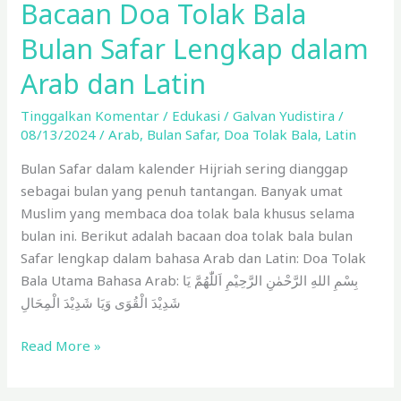
Bacaan Doa Tolak Bala
Bulan Safar Lengkap dalam
Arab dan Latin
Tinggalkan Komentar
/
Edukasi
/
Galvan Yudistira
/
08/13/2024
/
Arab
,
Bulan Safar
,
Doa Tolak Bala
,
Latin
Bulan Safar dalam kalender Hijriah sering dianggap
sebagai bulan yang penuh tantangan. Banyak umat
Muslim yang membaca doa tolak bala khusus selama
bulan ini. Berikut adalah bacaan doa tolak bala bulan
Safar lengkap dalam bahasa Arab dan Latin: Doa Tolak
Bala Utama Bahasa Arab: بِسْمِ اللهِ الرَّحْمٰنِ الرَّحِيْمِ اَللّٰهُمَّ يَا
شَدِيْدَ الْقُوَى وَيَا شَدِيْدَ الْمِحَالِ
Read More »