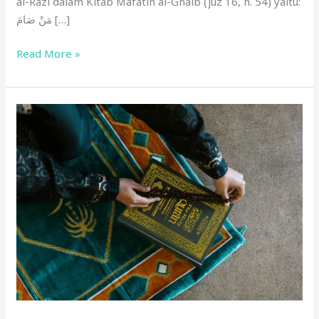
al-Razi dalam Kitab Mafâtîh al-Ghaib (juz 16, h. 54) yaitu:
مَنْ صَامَ […]
Read More »
Bacaan
Doa
Tolak
Bala
Bulan
Safar
Lengkap
dalam
Arab
dan
Latin