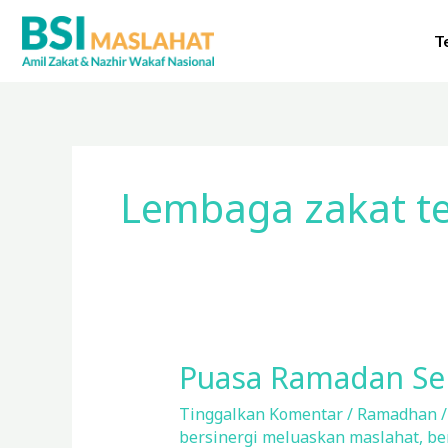
Lewati
ke
T
konten
Lembaga zakat t
Puasa Ramadan Se
Puasa
Ramadan
Tinggalkan Komentar
/
Ramadhan
Sebagai
bersinergi meluaskan maslahat
,
be