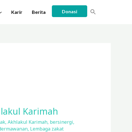
Donasi
Karir
Berita
lakul Karimah
lak
,
Akhlakul Karimah
,
bersinergi
,
dermawanan
,
Lembaga zakat