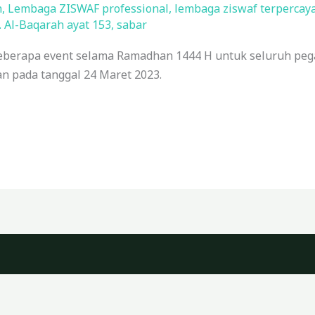
h
,
Lembaga ZISWAF professional
,
lembaga ziswaf terpercay
. Al-Baqarah ayat 153
,
sabar
berapa event selama Ramadhan 1444 H untuk seluruh pega
an pada tanggal 24 Maret 2023.