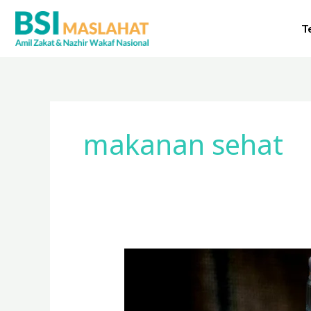
Lewati
ke
T
konten
makanan sehat
Makanan
dan
Minuman