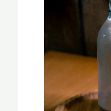
Sehat
Ala
Rasulullah
SAW