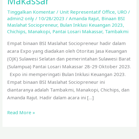
Makassar
Bulan
Inklusi
Tinggalkan Komentar
/
Unit Representatif Office
,
URO
/
admin2 only
/
10/28/2023
/
Amanda Rajut
,
Binaan BSI
Keuangan
Maslahat Sociopreneur
,
Bulan Inklusi Keuangan 2023
,
2023
Chichips
,
Manakopi
,
Pantai Losari Makassar
,
Tambakmi
Pantai
Losari
Empat binaan BSI Maslahat Sociopreneur hadir dalam
Makassar
acara Expo yang diadakan oleh Otoritas Jasa Keuangan
(OJK) Sulawesi Selatan dan pemerintahan Sulawesi Barat
(Sulampua) Pantai Losari Makassar 28-29 Oktober 2023.
Expo ini memperingati Bulan Inklusi Keuangan 2023.
Empat binaan BSI Maslahat Sociopreneur ini
diantaranya adalah Tambakmi, Manakopi, Chichips, dan
Amanda Rajut. Hadir dalam acara ini […]
Read More »