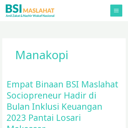
Lewati
ke
konten
Manakopi
Empat Binaan BSI Maslahat
Empat
Binaan
Sociopreneur Hadir di
BSI
Maslahat
Bulan Inklusi Keuangan
Sociopreneur
2023 Pantai Losari
Hadir
di