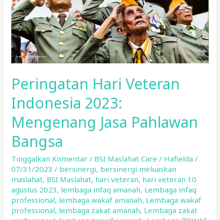
Jasa
Pahlawan
Bangsa
Peringatan Hari Veteran
Indonesia 2023:
Mengenang Jasa Pahlawan
Bangsa
Tinggalkan Komentar
/
BSI Maslahat Care
/
Hafielda
/
07/31/2023
/
bersinergi
,
bersinergi meluaskan
maslahat
,
BSI Maslahat
,
hari veteran
,
hari veteran 10
agustus 2023
,
lembaga infaq amanah
,
Lembaga infaq
professional
,
lembaga wakaf amanah
,
Lembaga wakaf
professional
,
lembaga zakat amanah
,
Lembaga zakat