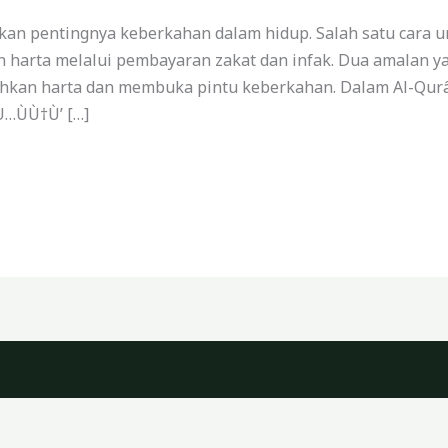
kan pentingnya keberkahan dalam hidup. Salah satu cara 
 harta melalui pembayaran zakat dan infak. Dua amalan yai
hkan harta dan membuka pintu keberkahan. Dalam Al-Qurâ
Ù…ÙÙ†Ù’ […]