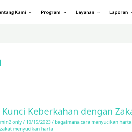
entang Kami
Program
Layanan
Laporan
a
 Kunci Keberkahan dengan Zaka
min2 only
/
10/15/2023
/
bagaimana cara menyucikan harta
zakat menyucikan harta