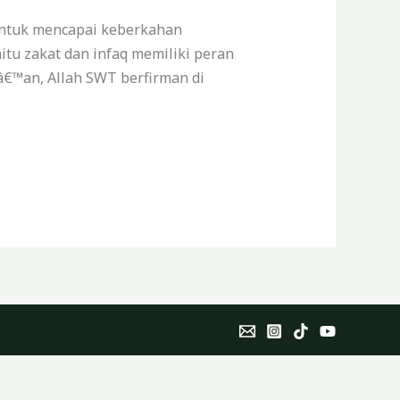
untuk mencapai keberkahan
tu zakat dan infaq memiliki peran
€™an, Allah SWT berfirman di