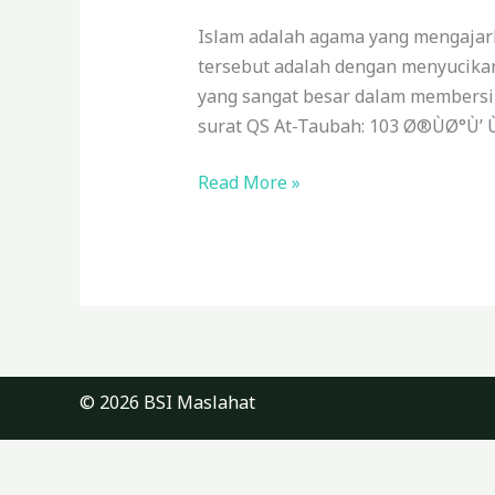
Keberkahan
dengan
Islam adalah agama yang mengajar
Zakat
tersebut adalah dengan menyucikan
dan
yang sangat besar dalam membersi
Infak
surat QS At-Taubah: 103 Ø®ÙØ°Ù’ 
Read More »
© 2026 BSI Maslahat