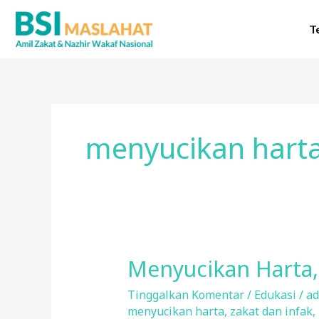
Lewati
ke
T
konten
menyucikan hart
Menyucikan Harta,
Menyucikan
Harta,
Tinggalkan Komentar
/
Edukasi
/
ad
Kunci
menyucikan harta
,
zakat dan infak
,