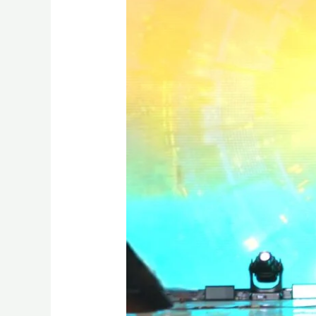
Bakso
BSI,
Mobil
Mushola
dan
Pelayanan
Kesehatan
di
Launching
BYOND
by
BSI