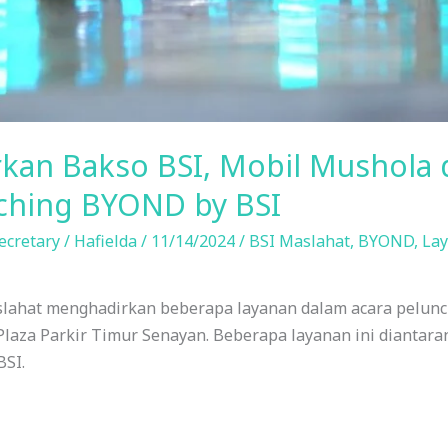
rkan Bakso BSI, Mobil Mushola 
ching BYOND by BSI
ecretary
/
Hafielda
/
11/14/2024
/
BSI Maslahat
,
BYOND
,
Lay
aslahat menghadirkan beberapa layanan dalam acara pelu
laza Parkir Timur Senayan. Beberapa layanan ini diantar
BSI.