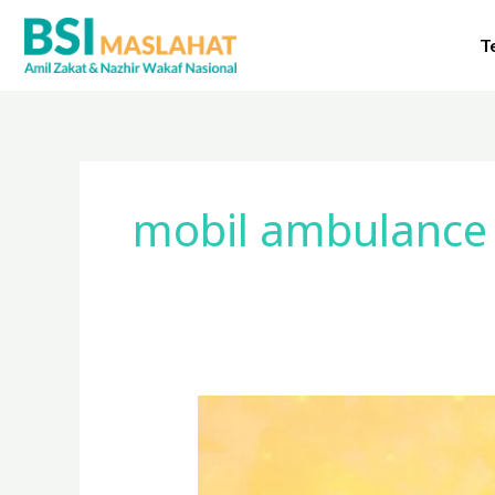
Lewati
ke
T
konten
mobil ambulance
BSI
Maslahat
Hadirkan